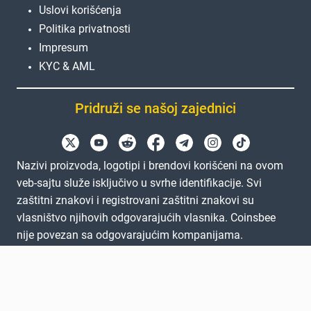
Uslovi korišćenja
Politika privatnosti
Impresum
KYC & AML
Pridruži se našoj zajednici
Nazivi proizvoda, logotipi i brendovi korišćeni na ovom
veb-sajtu služe isključivo u svrhe identifikacije. Svi
zaštitni znakovi i registrovani zaštitni znakovi su
vlasništvo njihovih odgovarajućih vlasnika. Coinsbee
nije povezan sa odgovarajućim kompanijama.
EN
GB