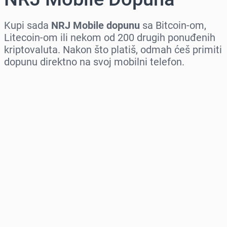
Kupi sada
NRJ Mobile dopunu
sa Bitcoin-om,
Litecoin-om ili nekom od 200 drugih ponuđenih
kriptovaluta. Nakon što platiš, odmah ćeš primiti
dopunu direktno na svoj mobilni telefon.
Izaberi region
Izaberi iznos
Procena cene
Kupi odmah