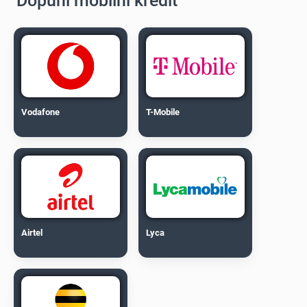
Dopuni mobilni kredit
Vodafone
T-Mobile
Airtel
Lyca