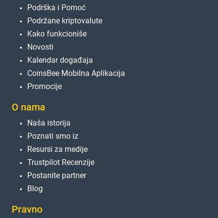
Podrška i Pomoć
Podržane kriptovalute
Kako funkcioniše
Novosti
Kalendar događaja
CoinsBee Mobilna Aplikacija
Promocije
O nama
Naša istorija
Poznati smo iz
Resursi za medije
Trustpilot Recenzije
Postanite partner
Blog
Pravno