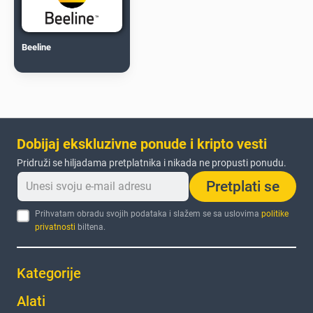
Beeline
Dobijaj ekskluzivne ponude i kripto vesti
Pridruži se hiljadama pretplatnika i nikada ne propusti ponudu.
Pretplati se
Prihvatam obradu svojih podataka i slažem se sa uslovima
politike
privatnosti
biltena.
Kategorije
Alati