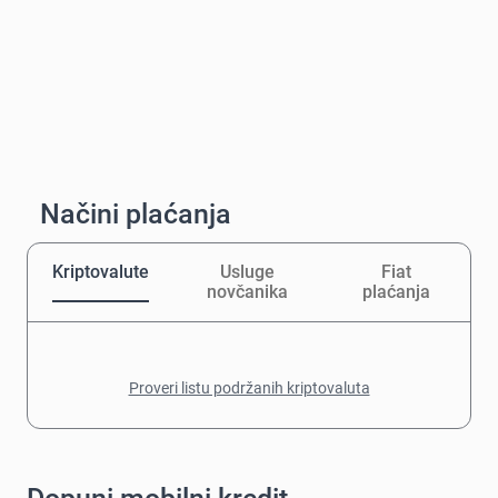
Načini plaćanja
Kriptovalute
Usluge
Fiat
novčanika
plaćanja
Proveri listu podržanih kriptovaluta