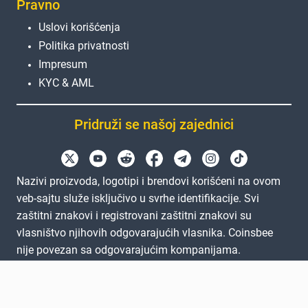
Pravno
Uslovi korišćenja
Politika privatnosti
Impresum
KYC & AML
Pridruži se našoj zajednici
Nazivi proizvoda, logotipi i brendovi korišćeni na ovom
veb-sajtu služe isključivo u svrhe identifikacije. Svi
zaštitni znakovi i registrovani zaštitni znakovi su
vlasništvo njihovih odgovarajućih vlasnika. Coinsbee
nije povezan sa odgovarajućim kompanijama.
EN
GB