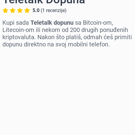
5.0
(
1
recenzije
)
Kupi sada
Teletalk dopunu
sa Bitcoin-om,
Litecoin-om ili nekom od 200 drugih ponuđenih
kriptovaluta. Nakon što platiš, odmah ćeš primiti
dopunu direktno na svoj mobilni telefon.
Izaberi region
Izaberi iznos
Procena cene