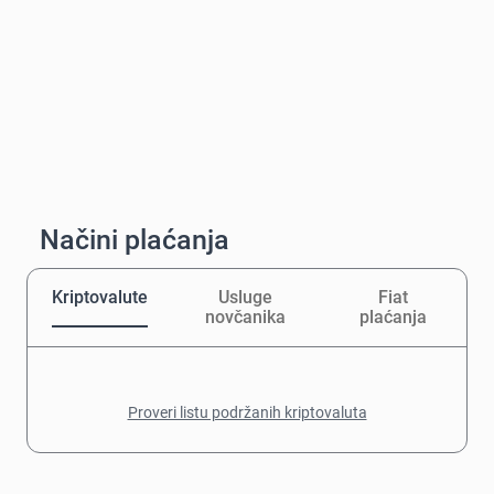
Načini plaćanja
Kriptovalute
Usluge
Fiat
novčanika
plaćanja
Proveri listu podržanih kriptovaluta