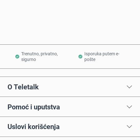
Kupi odmah
Dodaj u korpu
Trenutno, privatno,
Isporuka putem e-
sigurno
pošte
O Teletalk
Pomoć i uputstva
Uslovi korišćenja