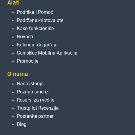
Alati
Podrška i Pomoć
Podržane kriptovalute
Kako funkcioniše
Novosti
Kalendar događaja
CoinsBee Mobilna Aplikacija
Promocije
O nama
Naša istorija
Poznati smo iz
Resursi za medije
Trustpilot Recenzije
Postanite partner
Blog