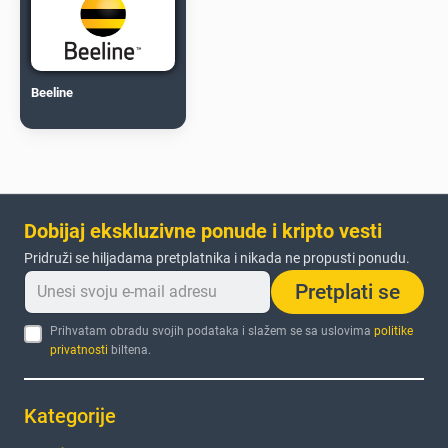
Beeline
Dobijaj ekskluzivne ponude i kripto vesti
Pridruži se hiljadama pretplatnika i nikada ne propusti ponudu.
Pretplati se
Prihvatam obradu svojih podataka i slažem se sa uslovima
politike
privatnosti
biltena.
Kategorije