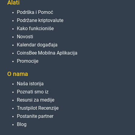
Alati
Podrška i Pomoć
Podržane kriptovalute
Kako funkcioniše
Novosti
Kalendar događaja
CoinsBee Mobilna Aplikacija
Promocije
O nama
Naša istorija
Poznati smo iz
Resursi za medije
Trustpilot Recenzije
Postanite partner
Blog