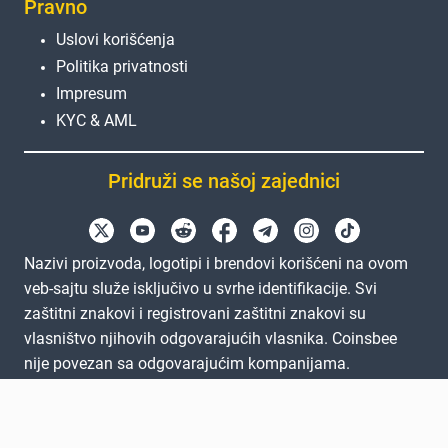
Pravno
Uslovi korišćenja
Politika privatnosti
Impresum
KYC & AML
Pridruži se našoj zajednici
Nazivi proizvoda, logotipi i brendovi korišćeni na ovom
veb-sajtu služe isključivo u svrhe identifikacije. Svi
zaštitni znakovi i registrovani zaštitni znakovi su
vlasništvo njihovih odgovarajućih vlasnika. Coinsbee
nije povezan sa odgovarajućim kompanijama.
EN
GB