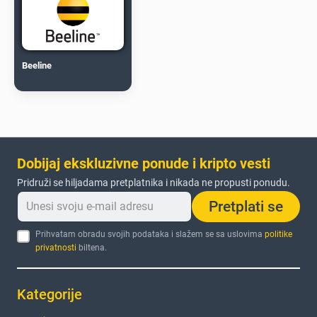
Beeline
Dobijaj ekskluzivne ponude i kripto vesti
Pridruži se hiljadama pretplatnika i nikada ne propusti ponudu.
Pretplati se
Prihvatam obradu svojih podataka i slažem se sa uslovima
politike
privatnosti
biltena.
Kategorije