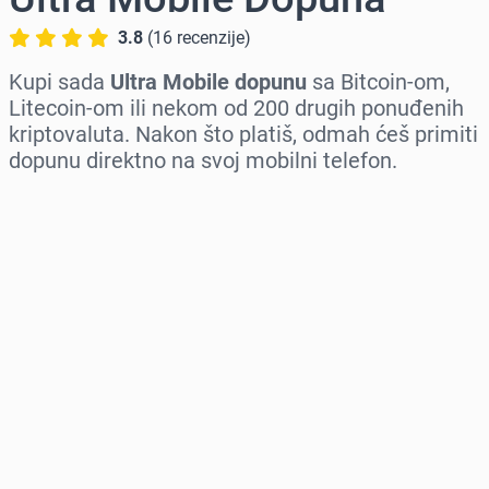
3.8
(
16
recenzije
)
Kupi sada
Ultra Mobile dopunu
sa Bitcoin-om,
Litecoin-om ili nekom od 200 drugih ponuđenih
kriptovaluta. Nakon što platiš, odmah ćeš primiti
dopunu direktno na svoj mobilni telefon.
Izaberi region
Izaberi iznos
Procena cene