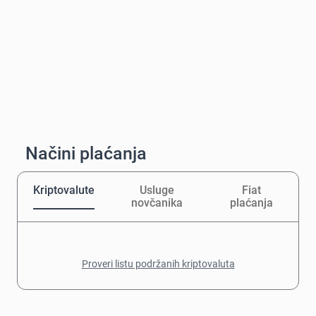
Načini plaćanja
Kriptovalute
Usluge
Fiat
novčanika
plaćanja
Proveri listu podržanih kriptovaluta