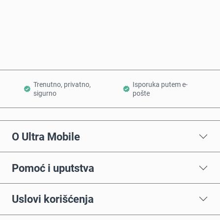
Kupi odmah
Dodaj u korpu
Trenutno, privatno,
Isporuka putem e-
sigurno
pošte
O Ultra Mobile
Pomoć i uputstva
Uslovi korišćenja