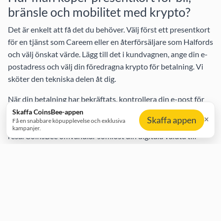
bränsle och mobilitet med krypto?
Det är enkelt att få det du behöver. Välj först ett presentkort
för en tjänst som
Careem
eller en återförsäljare som
Halfords
och välj önskat värde. Lägg till det i kundvagnen, ange din e-
postadress och välj din föredragna krypto för betalning. Vi
sköter den tekniska delen åt dig.
När din betalning har bekräftats, kontrollera din e-post för
presentkorts-koden och inlöseninstruktioner. Använd den
Skaffa CoinsBee-appen
Skaffa appen
Få en snabbare köpupplevelse och exklusiva
omedelbart för att betala för bränsle, delar eller din nästa
kampanjer.
resa. CoinsBee omvandlar sömlöst din digitala valuta till
verklig mobilitet.
Toppmärken som Håller Dig i Rörelse
Din krypto ger dig tillgång till ett brett utbud av nödvändiga
tjänster. Sätt din digitala valuta i arbete med presentkort för
bränsle vid stationer som
Esso och Mobil
eller skaffa det du