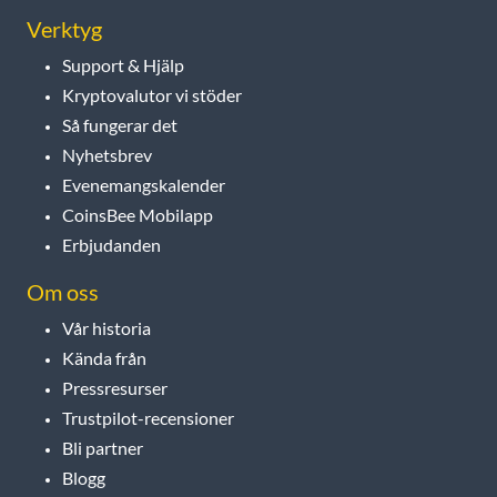
Verktyg
Support & Hjälp
Kryptovalutor vi stöder
Så fungerar det
Nyhetsbrev
Evenemangskalender
CoinsBee Mobilapp
Erbjudanden
Om oss
Vår historia
Kända från
Pressresurser
Trustpilot-recensioner
Bli partner
Blogg