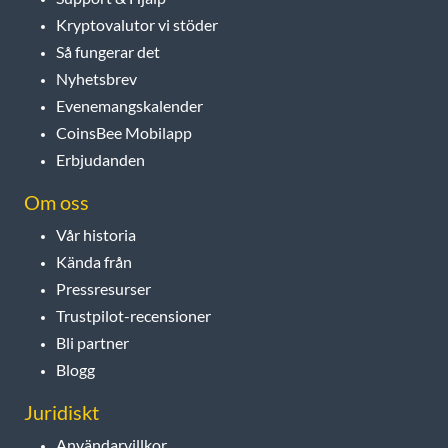
Kryptovalutor vi stöder
Så fungerar det
Nyhetsbrev
Evenemangskalender
CoinsBee Mobilapp
Erbjudanden
Om oss
Vår historia
Kända från
Pressresurser
Trustpilot-recensioner
Bli partner
Blogg
Juridiskt
Användarvillkor