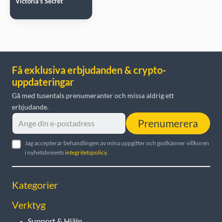
Victoria's Secret
Få exklusiva erbjudanden & crypto-
uppdateringar
Gå med tusentals prenumeranter och missa aldrig ett
erbjudande.
Prenumerera
Jag accepterar behandlingen av mina uppgifter och godkänner villkoren
i nyhetsbrevets
integritetspolicy
.
Kategorier
Verktyg
Support & Hjälp