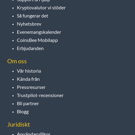
Kryptovalutor vi stöder
Så fungerar det
Nyhetsbrev
Evenemangskalender
CoinsBee Mobilapp
Erbjudanden
Om oss
Vår historia
Kända från
Pressresurser
Trustpilot-recensioner
Bli partner
Blogg
Juridiskt
Användarvillkor