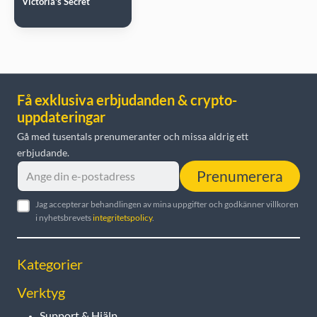
Victoria's Secret
Få exklusiva erbjudanden & crypto-
uppdateringar
Gå med tusentals prenumeranter och missa aldrig ett
erbjudande.
Prenumerera
Jag accepterar behandlingen av mina uppgifter och godkänner villkoren
i nyhetsbrevets
integritetspolicy
.
Kategorier
Verktyg
Support & Hjälp