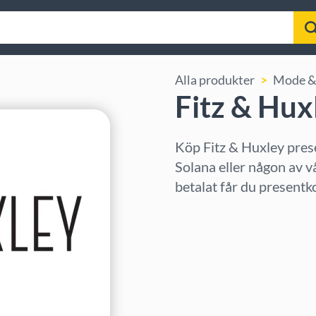
Alla produkter
Mode & 
Fitz & Hux
Köp Fitz & Huxley pre
Solana eller någon av v
betalat får du presentk
Välj region
Välj belopp