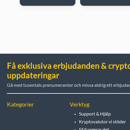
Få exklusiva erbjudanden & crypt
uppdateringar
Gå med tusentals prenumeranter och missa aldrig ett erbjuda
Kategorier
Verktyg
Support & Hjälp
Kryptovalutor vi stöder
Så fungerar det