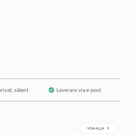
Köp nu
Lägg i varukorg
rivat, säkert
Leverans via e-post
VISA ALLA