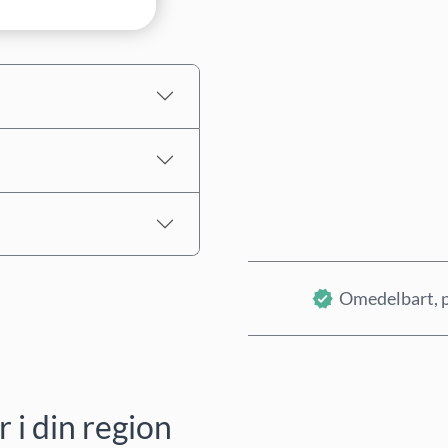
Uppskattat pris
Omedelbart, p
i din region