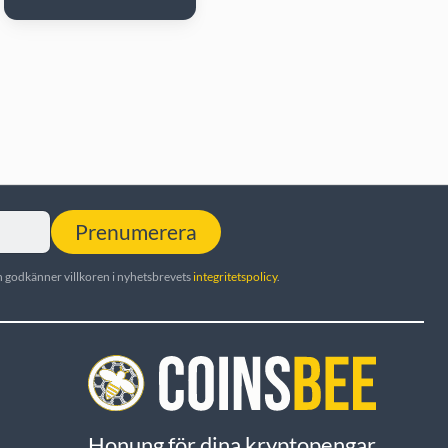
Prenumerera
 godkänner villkoren i nyhetsbrevets
integritetspolicy
.
Honung för dina kryptopengar