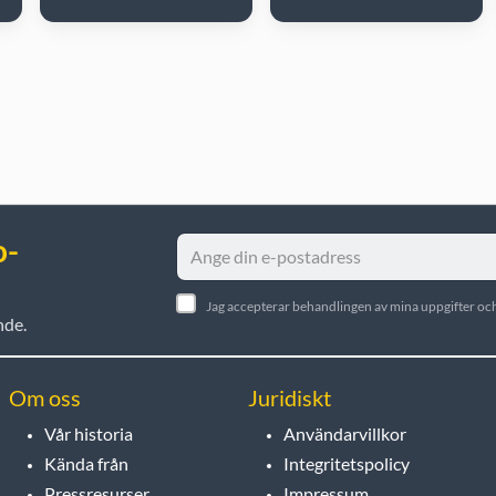
o-
Jag accepterar behandlingen av mina uppgifter och
nde.
Om oss
Juridiskt
Vår historia
Användarvillkor
Kända från
Integritetspolicy
Pressresurser
Impressum