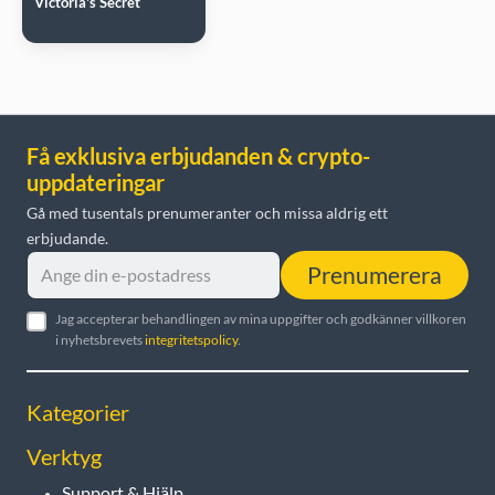
Victoria's Secret
Få exklusiva erbjudanden & crypto-
uppdateringar
Gå med tusentals prenumeranter och missa aldrig ett
erbjudande.
Prenumerera
Jag accepterar behandlingen av mina uppgifter och godkänner villkoren
i nyhetsbrevets
integritetspolicy
.
Kategorier
Verktyg
Support & Hjälp