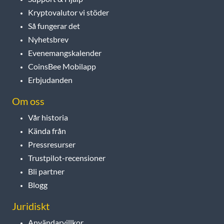
Kryptovalutor vi stöder
Så fungerar det
Nyhetsbrev
Evenemangskalender
CoinsBee Mobilapp
Erbjudanden
Om oss
Vår historia
Kända från
Pressresurser
Trustpilot-recensioner
Bli partner
Blogg
Juridiskt
Användarvillkor