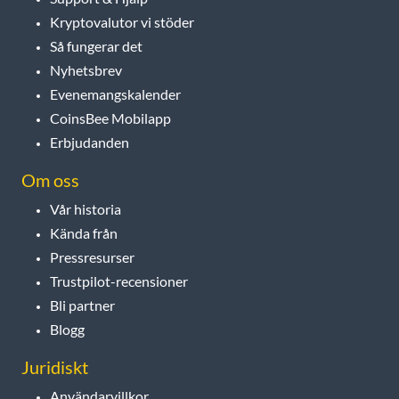
Kryptovalutor vi stöder
Så fungerar det
Nyhetsbrev
Evenemangskalender
CoinsBee Mobilapp
Erbjudanden
Om oss
Vår historia
Kända från
Pressresurser
Trustpilot-recensioner
Bli partner
Blogg
Juridiskt
Användarvillkor