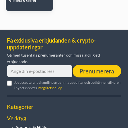
Victoria's Secret
Få exklusiva erbjudanden & crypto-
uppdateringar
Gå med tusentals prenumeranter och missa aldrig ett
erbjudande.
Prenumerera
Jag accepterar behandlingen av mina uppgifter och godkänner villkoren
i nyhetsbrevets
integritetspolicy
.
Kategorier
Verktyg
Support & Hjälp