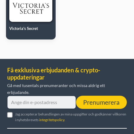
Victoria's Secret
Få exklusiva erbjudanden & crypto-
uppdateringar
Gå med tusentals prenumeranter och missa aldrig ett
erbjudande.
Prenumerera
Jag accepterar behandlingen av mina uppgifter och godkänner villkoren
i nyhetsbrevets
integritetspolicy
.