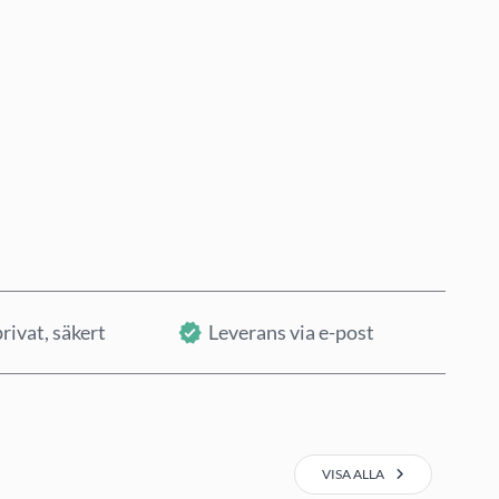
Köp nu
Lägg i varukorg
rivat, säkert
Leverans via e-post
VISA ALLA