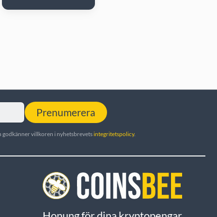
Prenumerera
 godkänner villkoren i nyhetsbrevets
integritetspolicy
.
Honung för dina kryptopengar