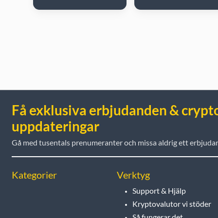
Få exklusiva erbjudanden & crypt
uppdateringar
Gå med tusentals prenumeranter och missa aldrig ett erbjuda
Kategorier
Verktyg
Support & Hjälp
Kryptovalutor vi stöder
Så fungerar det