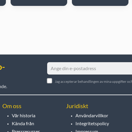
o-
Jag accepterar behandlingen av mina uppgifter och
nde.
Om oss
Juridiskt
Vår historia
Användarvillkor
Kända från
Integritetspolicy
Pressresurser
Impressum