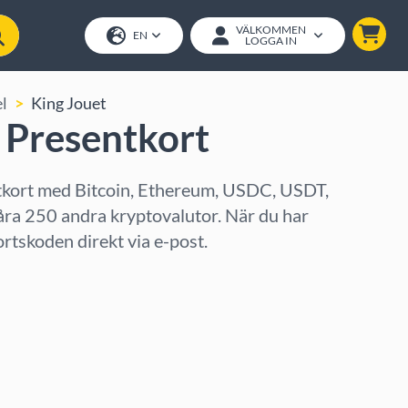
VÄLKOMMEN
EN
LOGGA IN
l
King Jouet
 Presentkort
tkort med Bitcoin, Ethereum, USDC, USDT,
åra 250 andra kryptovalutor. När du har
ortskoden direkt via e-post.