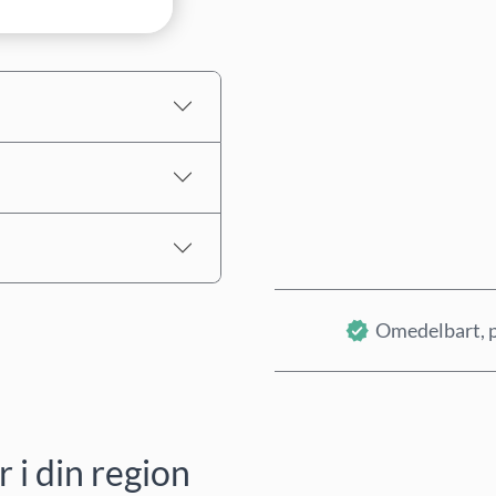
Uppskattat pris
Omedelbart, p
i din region