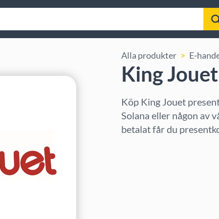
Alla produkter
E-hande
King Jouet
Köp King Jouet presen
Solana eller någon av v
betalat får du presentk
Välj region
Välj belopp