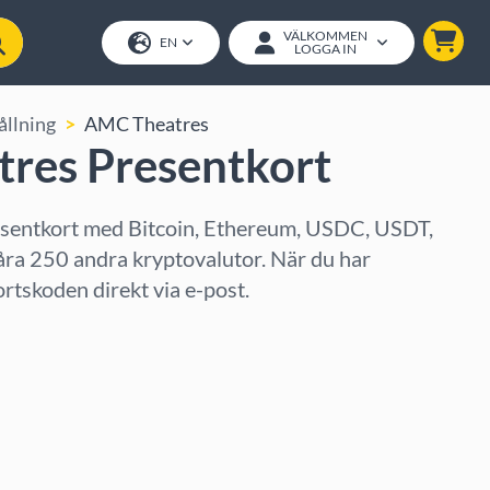
VÄLKOMMEN
EN
LOGGA IN
llning
AMC Theatres
res Presentkort
entkort med Bitcoin, Ethereum, USDC, USDT,
åra 250 andra kryptovalutor. När du har
ortskoden direkt via e-post.