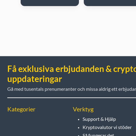
Få exklusiva erbjudanden & crypt
uppdateringar
Gå med tusentals prenumeranter och missa aldrig ett erbjuda
Kategorier
Verktyg
Support & Hjälp
Kryptovalutor vi stöder
Så fungerar det