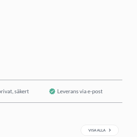
Köp nu
Lägg i varukorg
rivat, säkert
Leverans via e-post
VISA ALLA