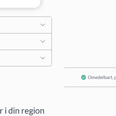
Uppskattat pris
Omedelbart, p
i din region