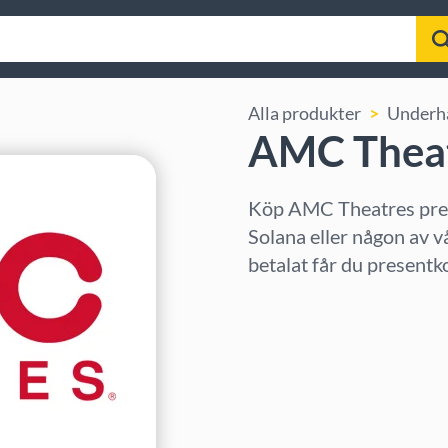
Alla produkter
Underhå
AMC Theat
Köp AMC Theatres pres
Solana eller någon av v
betalat får du presentk
Välj region
Välj belopp