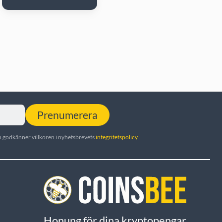
Prenumerera
 godkänner villkoren i nyhetsbrevets
integritetspolicy
.
Honung för dina kryptopengar