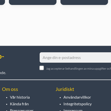
o-
Jag accepterar behandlingen av mina uppgifter och
nde.
Om oss
Juridiskt
Vår historia
Användarvillkor
Kända från
Integritetspolicy
Pressresurser
Impressum