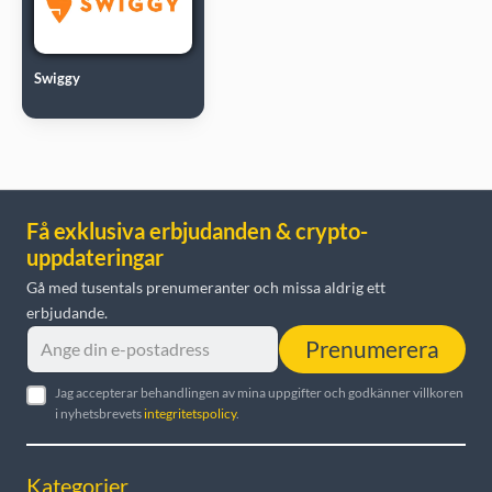
Swiggy
Få exklusiva erbjudanden & crypto-
uppdateringar
Gå med tusentals prenumeranter och missa aldrig ett
erbjudande.
Prenumerera
Jag accepterar behandlingen av mina uppgifter och godkänner villkoren
i nyhetsbrevets
integritetspolicy
.
Kategorier