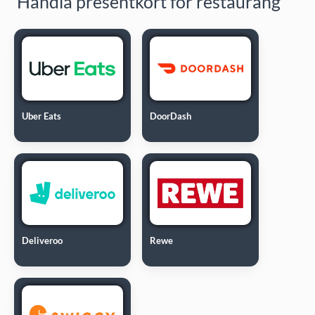
Handla presentkort för restaurang
Uber Eats
DoorDash
Deliveroo
Rewe