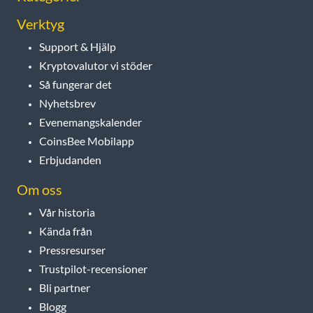
Verktyg
Support & Hjälp
Kryptovalutor vi stöder
Så fungerar det
Nyhetsbrev
Evenemangskalender
CoinsBee Mobilapp
Erbjudanden
Om oss
Vår historia
Kända från
Pressresurser
Trustpilot-recensioner
Bli partner
Blogg