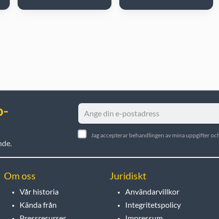
o-
Jag accepterar behandlingen av mina uppgifter och
nde.
Om oss
Juridiskt
Vår historia
Användarvillkor
Kända från
Integritetspolicy
Pressresurser
Impressum