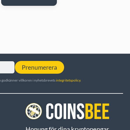
Prenumerera
 godkänner villkoren i nyhetsbrevets
integritetspolicy
.
Honung för dina kryptopengar