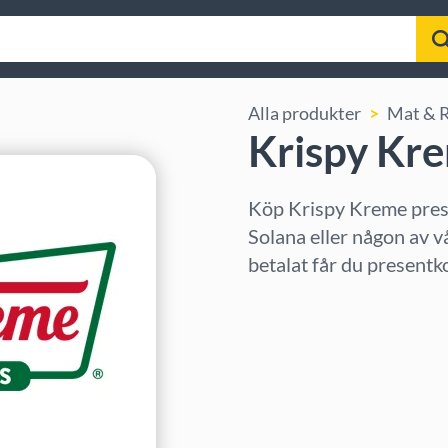
Alla produkter
Mat & 
Krispy Kr
Köp Krispy Kreme pres
Solana eller någon av v
betalat får du presentk
Välj region
Välj belopp