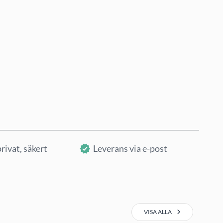
Köp nu
Lägg i varukorg
rivat, säkert
Leverans via e-post
VISA ALLA