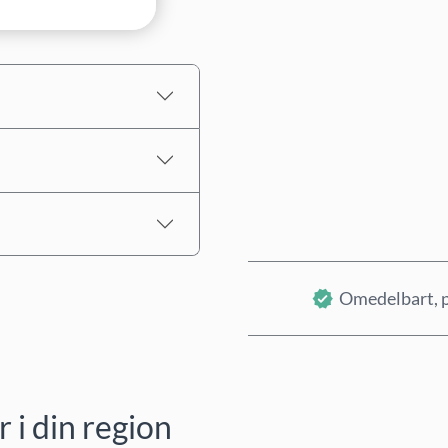
Uppskattat pris
Omedelbart, p
i din region