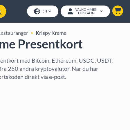
VÄLKOMMEN
EN
LOGGA IN
Restauranger
Krispy Kreme
eme Presentkort
entkort med Bitcoin, Ethereum, USDC, USDT,
åra 250 andra kryptovalutor. När du har
ortskoden direkt via e-post.