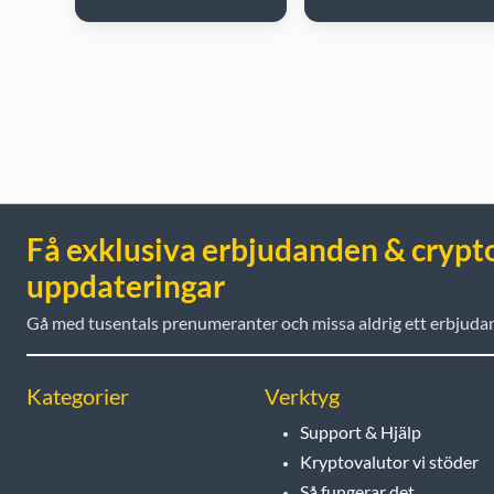
Få exklusiva erbjudanden & crypt
uppdateringar
Gå med tusentals prenumeranter och missa aldrig ett erbjuda
Kategorier
Verktyg
Support & Hjälp
Kryptovalutor vi stöder
Så fungerar det