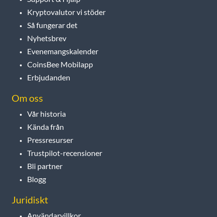
Kryptovalutor vi stöder
Så fungerar det
Nyhetsbrev
Evenemangskalender
CoinsBee Mobilapp
Erbjudanden
Om oss
Vår historia
Kända från
Pressresurser
Trustpilot-recensioner
Bli partner
Blogg
Juridiskt
Användarvillkor