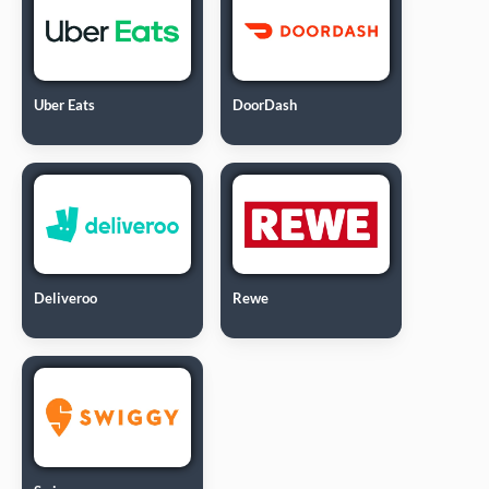
Uber Eats
DoorDash
Deliveroo
Rewe