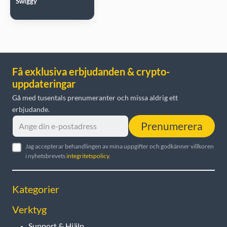
Swiggy
Få exklusiva erbjudanden & crypto-
uppdateringar
Gå med tusentals prenumeranter och missa aldrig ett
erbjudande.
Prenumerera
Jag accepterar behandlingen av mina uppgifter och godkänner villkoren
i nyhetsbrevets
integritetspolicy
.
Kategorier
Verktyg
Support & Hjälp