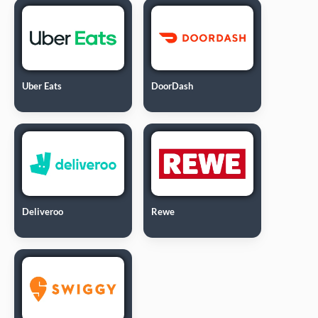
Uber Eats
DoorDash
Deliveroo
Rewe