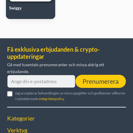
Swiggy
Få exklusiva erbjudanden & crypto-
uppdateringar
Gå med tusentals prenumeranter och missa aldrig ett
erbjudande.
Prenumerera
Jag accepterar behandlingen av mina uppgifter och godkänner villkoren
i nyhetsbrevets
integritetspolicy
.
Kategorier
Verktyg