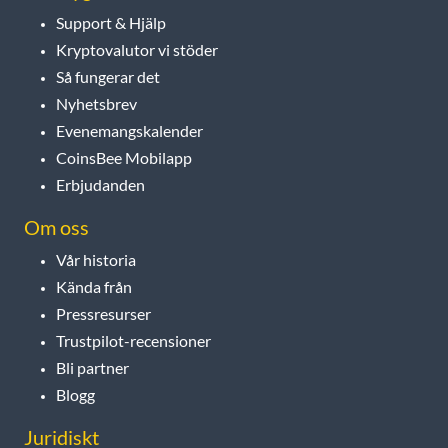
Support & Hjälp
Kryptovalutor vi stöder
Så fungerar det
Nyhetsbrev
Evenemangskalender
CoinsBee Mobilapp
Erbjudanden
Om oss
Vår historia
Kända från
Pressresurser
Trustpilot-recensioner
Bli partner
Blogg
Juridiskt