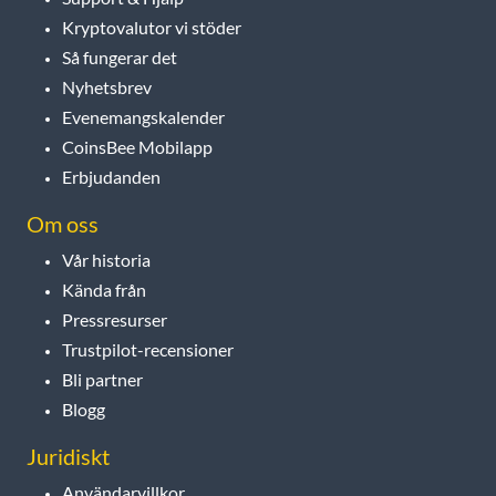
Kryptovalutor vi stöder
Så fungerar det
Nyhetsbrev
Evenemangskalender
CoinsBee Mobilapp
Erbjudanden
Om oss
Vår historia
Kända från
Pressresurser
Trustpilot-recensioner
Bli partner
Blogg
Juridiskt
Användarvillkor