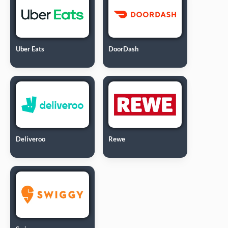
Uber Eats
DoorDash
Deliveroo
Rewe