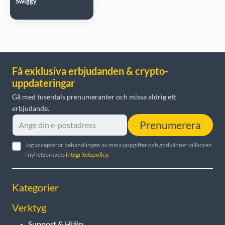
Swiggy
Få exklusiva erbjudanden & crypto-
uppdateringar
Gå med tusentals prenumeranter och missa aldrig ett
erbjudande.
Prenumerera
Jag accepterar behandlingen av mina uppgifter och godkänner villkoren
i nyhetsbrevets
integritetspolicy
.
Kategorier
Verktyg
Support & Hjälp