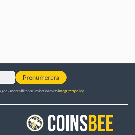
Prenumerera
 godkänner villkoren i nyhetsbrevets
integritetspolicy
.