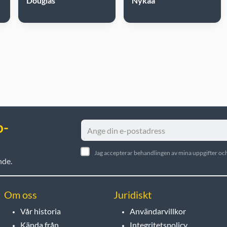
Douglas
Nykaa
o-
Jag accepterar behandlingen av mina uppgifter och
nde.
Om oss
Juridiskt
Vår historia
Användarvillkor
Kända från
Integritetspolicy