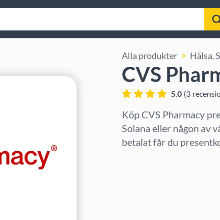
Alla produkter
Hälsa, 
CVS Pharm
5.0
(
3
recensi
Köp CVS Pharmacy pres
Solana eller någon av v
betalat får du presentk
Välj region
Välj belopp