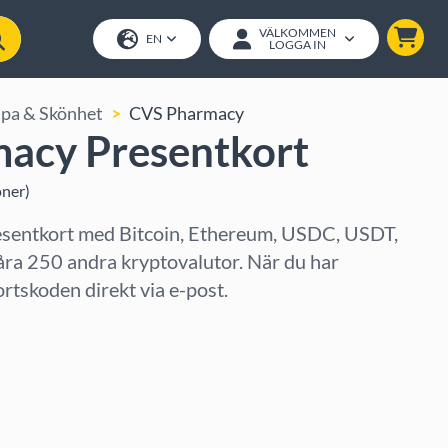
VÄLKOMMEN
EN
LOGGA IN
Spa & Skönhet
CVS Pharmacy
acy Presentkort
oner
)
entkort med Bitcoin, Ethereum, USDC, USDT,
åra 250 andra kryptovalutor. När du har
ortskoden direkt via e-post.