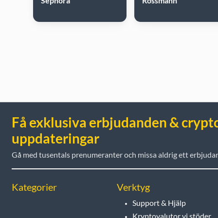
Sephora
Rossmann
Få exklusiva erbjudanden & crypt
uppdateringar
Gå med tusentals prenumeranter och missa aldrig ett erbjuda
Kategorier
Verktyg
Support & Hjälp
Kryptovalutor vi stöder