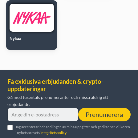
Nykaa
Få exklusiva erbjudanden & crypto-
uppdateringar
Gå med tusentals prenumeranter och missa aldrig ett
erbjudande.
Prenumerera
Jag accepterar behandlingen av mina uppgifter och godkänner villkoren
i nyhetsbrevets
integritetspolicy
.