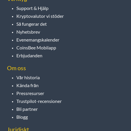
Support & Hjälp
Kryptovalutor vi stöder
Så fungerar det
Nyhetsbrev
Evenemangskalender
CoinsBee Mobilapp
Erbjudanden
Om oss
Vår historia
Kända från
Pressresurser
Trustpilot-recensioner
Bli partner
Blogg
Juridiskt