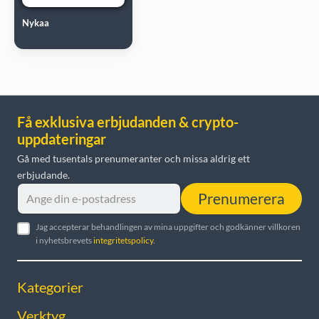
Nykaa
Få exklusiva erbjudanden & crypto-
uppdateringar
Gå med tusentals prenumeranter och missa aldrig ett
erbjudande.
Prenumerera
Jag accepterar behandlingen av mina uppgifter och godkänner villkoren
i nyhetsbrevets
integritetspolicy
.
Kategorier
Verktyg