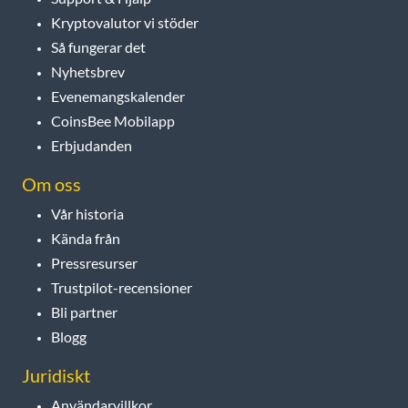
Kryptovalutor vi stöder
Så fungerar det
Nyhetsbrev
Evenemangskalender
CoinsBee Mobilapp
Erbjudanden
Om oss
Vår historia
Kända från
Pressresurser
Trustpilot-recensioner
Bli partner
Blogg
Juridiskt
Användarvillkor