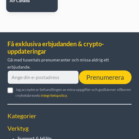
Air Canada
Få exklusiva erbjudanden & crypto-
uppdateringar
Gå med tusentals prenumeranter och missa aldrig ett
erbjudande.
Prenumerera
Jag accepterar behandlingen av mina uppgifter och godkänner villkoren
i nyhetsbrevets
integritetspolicy
.
Kategorier
Verktyg
Support & Hjälp