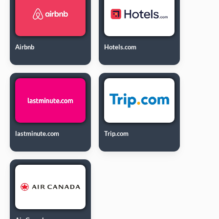
Airbnb
Hotels.com
lastminute.com
Trip.com