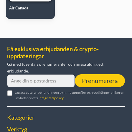
Air Canada
Få exklusiva erbjudanden & crypto-
uppdateringar
Gå med tusentals prenumeranter och missa aldrig ett
erbjudande.
Prenumerera
Jag accepterar behandlingen av mina uppgifter och godkänner villkoren
i nyhetsbrevets
integritetspolicy
.
Kategorier
Verktyg