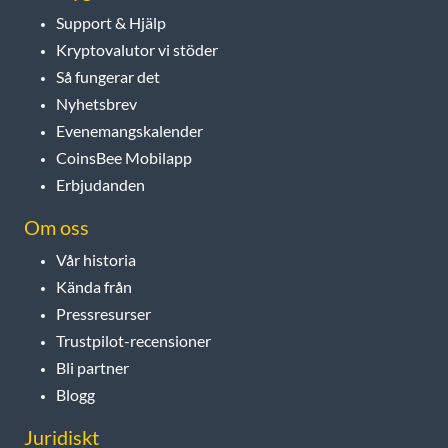
Support & Hjälp
Kryptovalutor vi stöder
Så fungerar det
Nyhetsbrev
Evenemangskalender
CoinsBee Mobilapp
Erbjudanden
Om oss
Vår historia
Kända från
Pressresurser
Trustpilot-recensioner
Bli partner
Blogg
Juridiskt