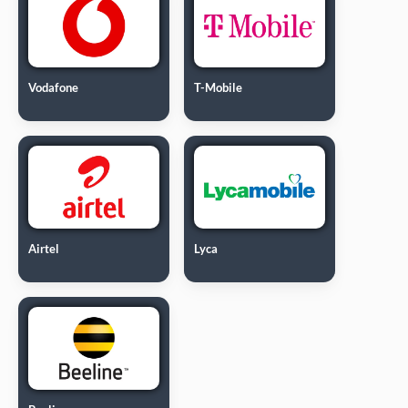
Vodafone
T-Mobile
Airtel
Lyca