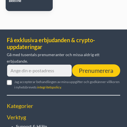
Beeline
Få exklusiva erbjudanden & crypto-
uppdateringar
Gå med tusentals prenumeranter och missa aldrig ett
erbjudande.
Prenumerera
Jag accepterar behandlingen av mina uppgifter och godkänner villkoren
i nyhetsbrevets
integritetspolicy
.
Kategorier
Verktyg
Support & Hjälp