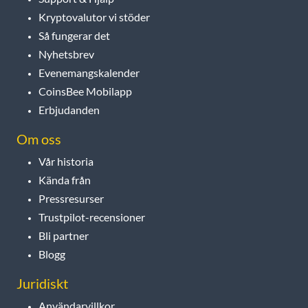
Kryptovalutor vi stöder
Så fungerar det
Nyhetsbrev
Evenemangskalender
CoinsBee Mobilapp
Erbjudanden
Om oss
Vår historia
Kända från
Pressresurser
Trustpilot-recensioner
Bli partner
Blogg
Juridiskt
Användarvillkor