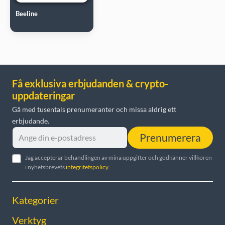
Beeline
Få exklusiva erbjudanden & crypto-
uppdateringar
Gå med tusentals prenumeranter och missa aldrig ett
erbjudande.
Prenumerera
Jag accepterar behandlingen av mina uppgifter och godkänner villkoren
i nyhetsbrevets
integritetspolicy
.
Kategorier
Verktyg