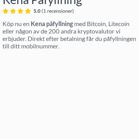
5.0
(
1
recensioner
)
Köp nu en
Kena påfyllning
med Bitcoin, Litecoin
eller någon av de 200 andra kryptovalutor vi
erbjuder. Direkt efter betalning får du påfyllningen
till ditt mobilnummer.
Välj region
Välj belopp
Uppskattat pris