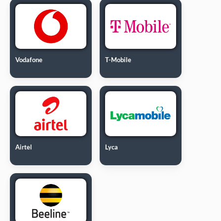
Vodafone
T-Mobile
Airtel
Lyca