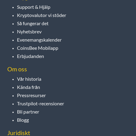
Support & Hjälp
Kryptovalutor vi stöder
Så fungerar det
Nyhetsbrev
Evenemangskalender
CoinsBee Mobilapp
Erbjudanden
Om oss
Vår historia
Kända från
Pressresurser
Trustpilot-recensioner
Bli partner
Blogg
Juridiskt