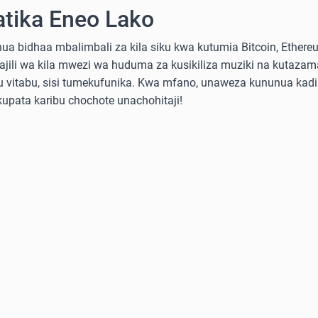
atika Eneo Lako
a bidhaa mbalimbali za kila siku kwa kutumia Bitcoin, Ethereum
sajili wa kila mwezi wa huduma za kusikiliza muziki na kutazama
 au vitabu, sisi tumekufunika. Kwa mfano, unaweza kununua ka
 kupata karibu chochote unachohitaji!