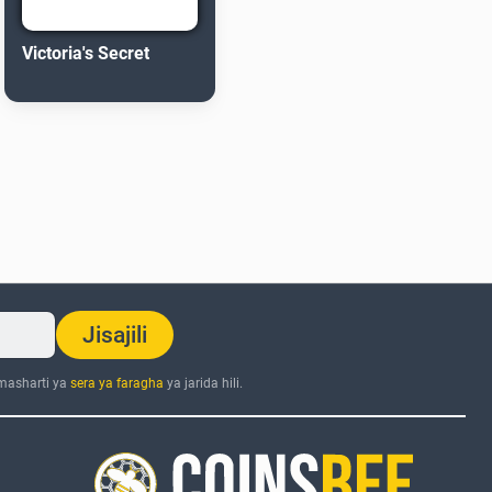
Victoria's Secret
Jisajili
 masharti ya
sera ya faragha
ya jarida hili.