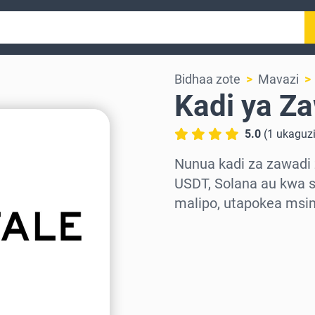
Bidhaa zote
Mavazi
Kadi ya Za
5.0
(
1
ukaguz
Nunua kadi za zawadi 
USDT, Solana au kwa s
malipo, utapokea msi
Chagua eneo
Chagua kiasi