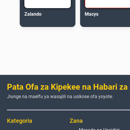
Zalando
Macys
Pata Ofa za Kipekee na Habari za
Jiunge na maelfu ya wasajili na usikose ofa yoyote.
Kategoria
Zana