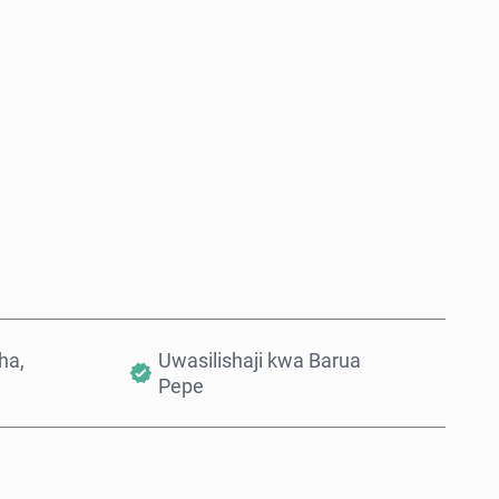
Nunua Sasa
Ongeza Kwenye Kikapu
ha,
Uwasilishaji kwa Barua
Pepe