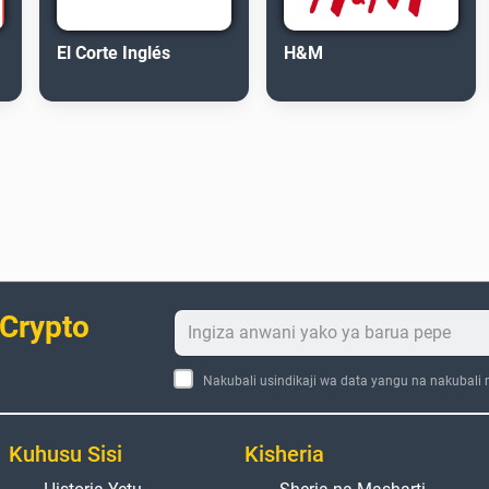
El Corte Inglés
H&M
 Crypto
Nakubali usindikaji wa data yangu na nakubali
Kuhusu Sisi
Kisheria