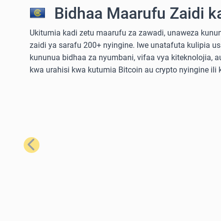
Bidhaa Maarufu Zaidi k
Ukitumia kadi zetu maarufu za zawadi, unaweza kununu
zaidi ya sarafu 200+ nyingine. Iwe unatafuta kulipia u
kununua bidhaa za nyumbani, vifaa vya kiteknolojia,
kwa urahisi kwa kutumia Bitcoin au crypto nyingine ili
Iliyopita