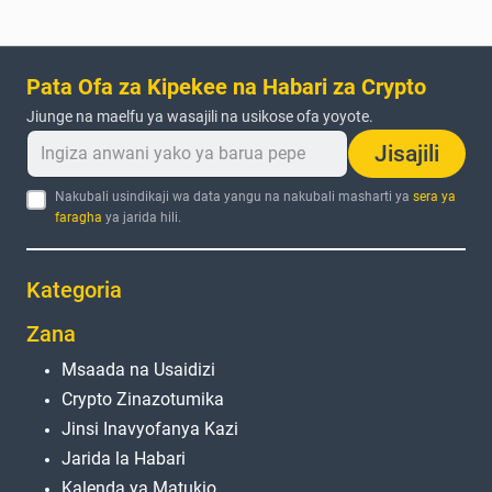
Pata Ofa za Kipekee na Habari za Crypto
Jiunge na maelfu ya wasajili na usikose ofa yoyote.
Jisajili
Nakubali usindikaji wa data yangu na nakubali masharti ya
sera ya
faragha
ya jarida hili.
Kategoria
Zana
Msaada na Usaidizi
Crypto Zinazotumika
Jinsi Inavyofanya Kazi
Jarida la Habari
Kalenda ya Matukio