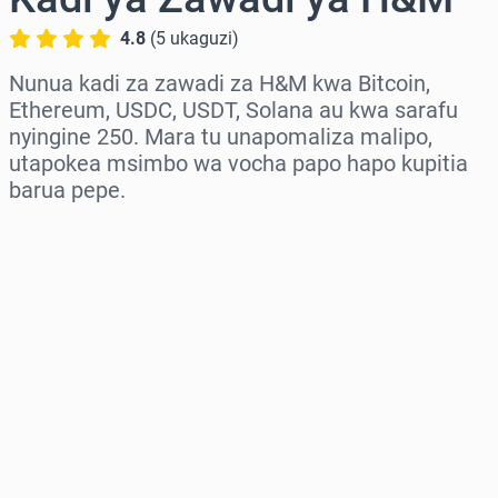
4.8
(
5
ukaguzi
)
Nunua kadi za zawadi za H&M kwa Bitcoin,
Ethereum, USDC, USDT, Solana au kwa sarafu
nyingine 250. Mara tu unapomaliza malipo,
utapokea msimbo wa vocha papo hapo kupitia
barua pepe.
Chagua eneo
Chagua kiasi
Bei Inayokadiriwa