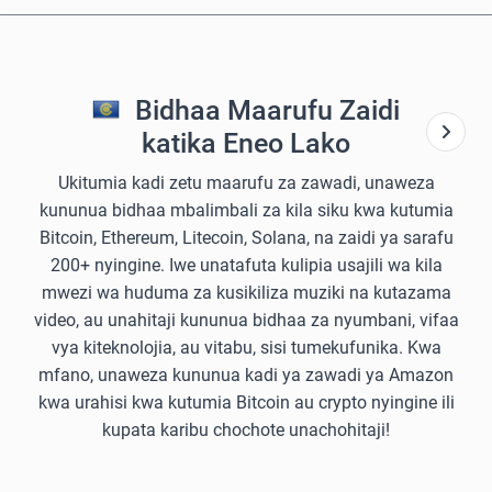
Bidhaa Maarufu Zaidi
katika Eneo Lako
Ukitumia kadi zetu maarufu za zawadi, unaweza
kununua bidhaa mbalimbali za kila siku kwa kutumia
Bitcoin, Ethereum, Litecoin, Solana, na zaidi ya sarafu
200+ nyingine. Iwe unatafuta kulipia usajili wa kila
mwezi wa huduma za kusikiliza muziki na kutazama
video, au unahitaji kununua bidhaa za nyumbani, vifaa
vya kiteknolojia, au vitabu, sisi tumekufunika. Kwa
mfano, unaweza kununua kadi ya zawadi ya Amazon
kwa urahisi kwa kutumia Bitcoin au crypto nyingine ili
kupata karibu chochote unachohitaji!