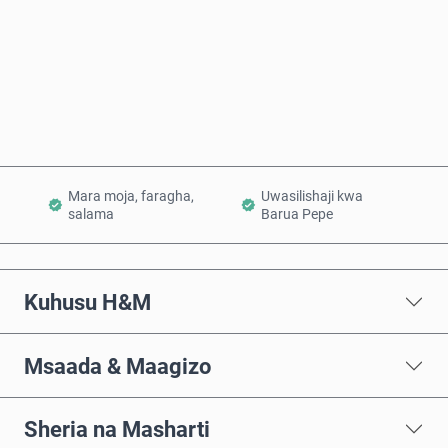
Nunua Sasa
Ongeza Kwenye Kikapu
Mara moja, faragha,
Uwasilishaji kwa
salama
Barua Pepe
Kuhusu H&M
Msaada & Maagizo
Sheria na Masharti