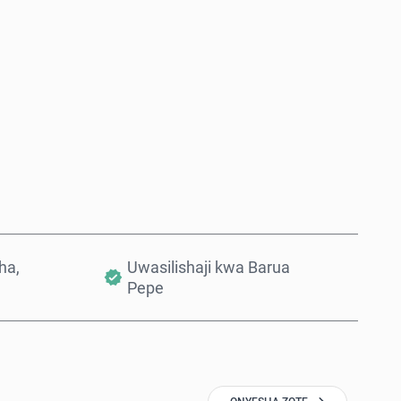
Nunua Sasa
Ongeza Kwenye Kikapu
ha,
Uwasilishaji kwa Barua
Pepe