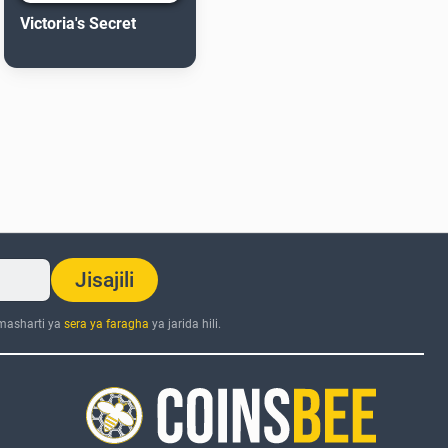
Victoria's Secret
Jisajili
 masharti ya
sera ya faragha
ya jarida hili.