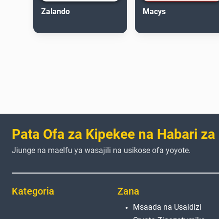
Zalando
Macys
Pata Ofa za Kipekee na Habari za
Jiunge na maelfu ya wasajili na usikose ofa yoyote.
Kategoria
Zana
Msaada na Usaidizi