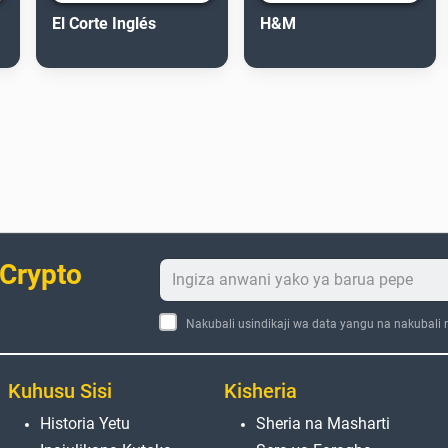
El Corte Inglés
H&M
 Crypto
Nakubali usindikaji wa data yangu na nakubali
Kuhusu Sisi
Kisheria
Historia Yetu
Sheria na Masharti