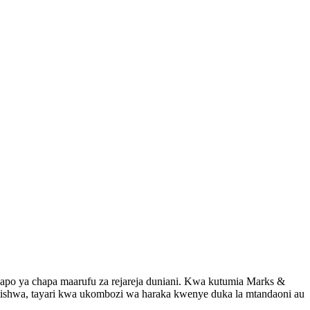
wapo ya chapa maarufu za rejareja duniani. Kwa kutumia Marks &
itishwa, tayari kwa ukombozi wa haraka kwenye duka la mtandaoni au