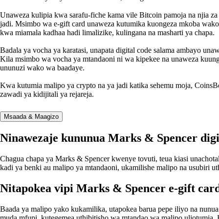
Unaweza kulipia kwa sarafu-fiche kama vile Bitcoin pamoja na njia z
jadi. Msimbo wa e-gift card unaweza kutumika kuongeza mkoba wako w
kwa miamala kadhaa hadi limalizike, kulingana na masharti ya chapa.
Badala ya vocha ya karatasi, unapata digital code salama ambayo una
Kila msimbo wa vocha ya mtandaoni ni wa kipekee na unaweza kuunganis
ununuzi wako wa baadaye.
Kwa kutumia malipo ya crypto na ya jadi katika sehemu moja, Coins
zawadi ya kidijitali ya rejareja.
Msaada & Maagizo
Ninawezaje kununua Marks & Spencer digit
Chagua chapa ya Marks & Spencer kwenye tovuti, teua kiasi unachota
kadi ya benki au malipo ya mtandaoni, ukamilishe malipo na usubiri u
Nitapokea vipi Marks & Spencer e-gift ca
Baada ya malipo yako kukamilika, utapokea barua pepe iliyo na nunua
muda mfupi, kutegemea uthibitisho wa mtandao wa malipo uliotumia. 