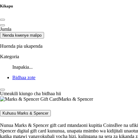
Kikapu
Jumla
Nenda kwenye malipo
Huenda pia ukapenda
Kategoria
Inapakia...
Bidhaa zote
Umeakili kiungo cha bidhaa hii
Marks & Spencer
Kuhusu Marks & Spencer
Nunua Marks & Spencer gift card mtandaoni kupitia CoinsBee na ufik
Spencer digital gift card kununua, unapata msimbo wa kidijitali un
katika matawi yanayokubali vocha hizi, kulingana na sera za kikanda z