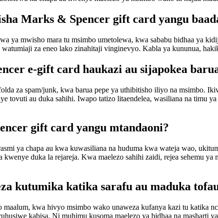
lisha Marks & Spencer gift card yangu ba
kuwa ya mwisho mara tu msimbo umetolewa, kwa sababu bidhaa ya kidi
watumiaji za eneo lako zinahitaji vinginevyo. Kabla ya kununua, hakiki
cer e-gift card haukazi au sijapokea baru
lda za spam/junk, kwa barua pepe ya uthibitisho iliyo na msimbo. Ikiw
 tovuti au duka sahihi. Iwapo tatizo litaendelea, wasiliana na timu ya
pencer gift card yangu mtandaoni?
ti rasmi ya chapa au kwa kuwasiliana na huduma kwa wateja wao, ukit
 kwenye duka la rejareja. Kwa maelezo sahihi zaidi, rejea sehemu y
eza kutumika katika sarafu au maduka tofau
 maalum, kwa hivyo msimbo wako unaweza kufanya kazi tu katika nchi a
ruhusiwe kabisa. Ni muhimu kusoma maelezo ya bidhaa na masharti ya 