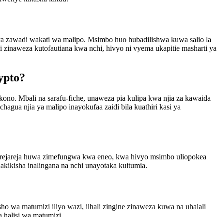
 ya zawadi wakati wa malipo. Msimbo huo hubadilishwa kuwa salio la
i zinaweza kutofautiana kwa nchi, hivyo ni vyema ukapitie masharti ya
ypto?
no. Mbali na sarafu-fiche, unaweza pia kulipa kwa njia za kawaida
gua njia ya malipo inayokufaa zaidi bila kuathiri kasi ya
i za rejareja huwa zimefungwa kwa eneo, kwa hivyo msimbo uliopokea
kikisha inalingana na nchi unayotaka kuitumia.
o wa matumizi iliyo wazi, ilhali zingine zinaweza kuwa na uhalali
 halisi wa matumizi.