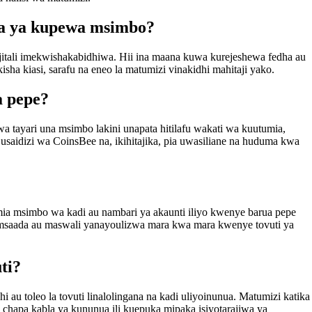
ada ya kupewa msimbo?
jitali imekwishakabidhiwa. Hii ina maana kuwa kurejeshewa fedha au
sha kiasi, sarafu na eneo la matumizi vinakidhi mahitaji yako.
a pepe?
a tayari una msimbo lakini unapata hitilafu wakati wa kuutumia,
 usaidizi wa CoinsBee na, ikihitajika, pia uwasiliane na huduma kwa
umia msimbo wa kadi au nambari ya akaunti iliyo kwenye barua pepe
a msaada au maswali yanayoulizwa mara kwa mara kwenye tovuti ya
ti?
u toleo la tovuti linalolingana na kadi uliyoinunua. Matumizi katika
chapa kabla ya kununua ili kuepuka mipaka isiyotarajiwa ya