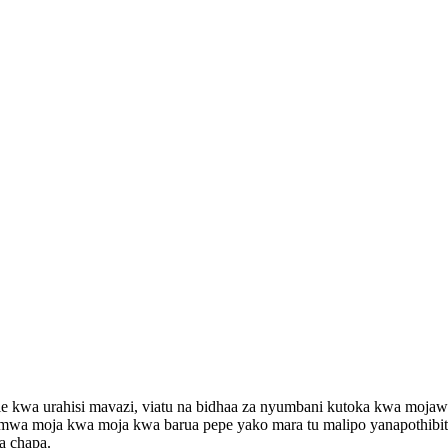
ie kwa urahisi mavazi, viatu na bidhaa za nyumbani kutoka kwa moja
aotumwa moja kwa moja kwa barua pepe yako mara tu malipo yanapothib
a chapa.