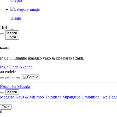
Crypto
Hisani
EN
Karibu
Ingia
Karibu
Ingia ili ufuatilie maagizo yako & lipa haraka zaidi.
Ingia
Unda Akaunti
au endelea na
Kituo cha Msaada
Karibu
Maagizo
Keys & Misimbo
Thibitisha
Mipangilio
Uthibitishaji wa Hatu
Toka
0