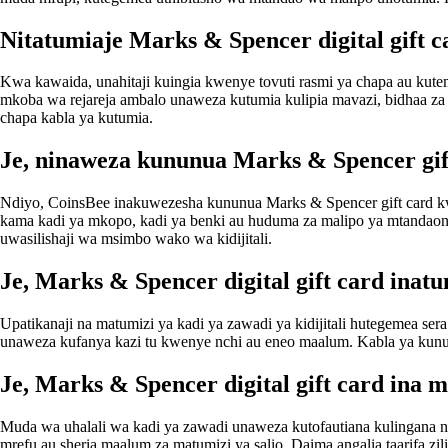
Nitatumiaje Marks & Spencer digital gift 
Kwa kawaida, unahitaji kuingia kwenye tovuti rasmi ya chapa au kute
mkoba wa rejareja ambalo unaweza kutumia kulipia mavazi, bidhaa za n
chapa kabla ya kutumia.
Je, ninaweza kununua Marks & Spencer gift
Ndiyo, CoinsBee inakuwezesha kununua Marks & Spencer gift card kwa
kama kadi ya mkopo, kadi ya benki au huduma za malipo ya mtandaoni,
uwasilishaji wa msimbo wako wa kidijitali.
Je, Marks & Spencer digital gift card inat
Upatikanaji na matumizi ya kadi ya zawadi ya kidijitali hutegemea se
unaweza kufanya kazi tu kwenye nchi au eneo maalum. Kabla ya kununu
Je, Marks & Spencer digital gift card ina 
Muda wa uhalali wa kadi ya zawadi unaweza kutofautiana kulingana na 
mrefu au sheria maalum za matumizi ya salio. Daima angalia taarifa z