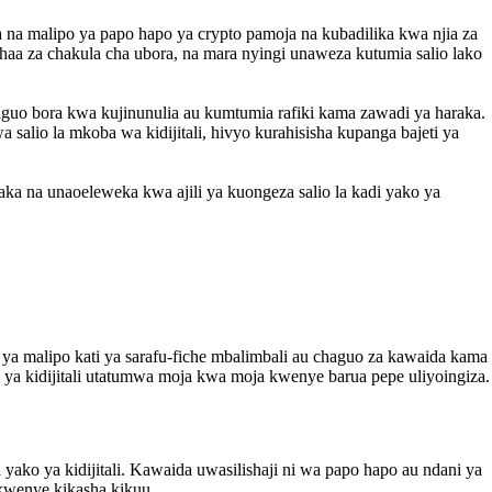
a na malipo ya papo hapo ya crypto pamoja na kubadilika kwa njia za
a za chakula cha ubora, na mara nyingi unaweza kutumia salio lako
aguo bora kwa kujinunulia au kumtumia rafiki kama zawadi ya haraka.
alio la mkoba wa kidijitali, hivyo kurahisisha kupanga bajeti ya
a na unaoeleweka kwa ajili ya kuongeza salio la kadi yako ya
a malipo kati ya sarafu-fiche mbalimbali au chaguo za kawaida kama
 ya kidijitali utatumwa moja kwa moja kwenye barua pepe uliyoingiza.
ako ya kidijitali. Kawaida uwasilishaji ni wa papo hapo au ndani ya
kwenye kikasha kikuu.