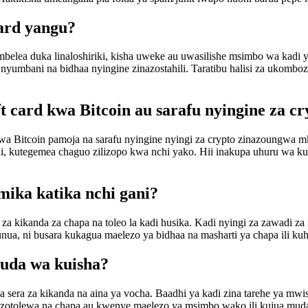
card yangu?
mbelea duka linaloshiriki, kisha uweke au uwasilishe msimbo wa kadi
yumbani na bidhaa nyingine zinazostahili. Taratibu halisi za ukomboz
 card kwa Bitcoin au sarafu nyingine za cr
 Bitcoin pamoja na sarafu nyingine nyingi za crypto zinazoungwa mko
 kutegemea chaguo zilizopo kwa nchi yako. Hii inakupa uhuru wa kucha
umika katika nchi gani?
ra za kikanda za chapa na toleo la kadi husika. Kadi nyingi za zawad
a, ni busara kukagua maelezo ya bidhaa na masharti ya chapa ili kuha
muda wa kuisha?
sera za kikanda na aina ya vocha. Baadhi ya kadi zina tarehe ya mwish
ilizotolewa na chapa au kwenye maelezo ya msimbo wako ili kujua muda