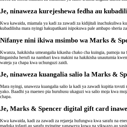
Je, ninaweza kurejeshewa fedha au kubadi
Kwa kawaida, miamala ya kadi za zawadi za kidijitali inachukuliwa 
kubadilisha mara nyingi hakupatikani isipokuwa pale ambapo sheria za 
Nifanye nini ikiwa msimbo wa Marks & Spen
Kwanza, hakikisha umeangalia kikasha chako cha kuingia, pamoja na fo
linganisha herufi na nambari kwa makini na hakikisha unautumia kwenye
wateja ya chapa kwa uchunguzi zaidi.
Je, ninaweza kuangalia salio la Marks & S
Mara nyingi, unaweza kuangalia salio la kadi ya zawadi kupitia tovu
yako. Baadhi ya maeneo pia huruhusu ukaguzi wa salio moja kwa moja
chapa.
Je, Marks & Spencer digital gift card inaw
Kwa kawaida, kadi za zawadi za rejareja hufungwa kwa sarafu na eneo
maduka tofauti au sarafu nyingine yanaweza kuwa na vikwazo au yasi