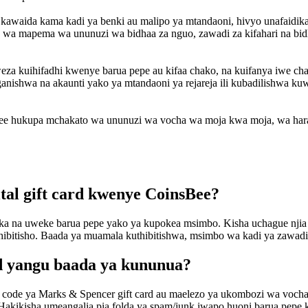
a kawaida kama kadi ya benki au malipo ya mtandaoni, hivyo unafaidik
a mapema wa ununuzi wa bidhaa za nguo, zawadi za kifahari na bidha
weza kuihifadhi kwenye barua pepe au kifaa chako, na kuifanya iwe ch
hwa na akaunti yako ya mtandaoni ya rejareja ili kubadilishwa kuwa s
Bee hukupa mchakato wa ununuzi wa vocha wa moja kwa moja, wa harak
al gift card kwenye CoinsBee?
ka na uweke barua pepe yako ya kupokea msimbo. Kisha uchague njia y
thibitisho. Baada ya muamala kuthibitishwa, msimbo wa kadi ya zawadi
rd yangu baada ya kununua?
 code ya Marks & Spencer gift card au maelezo ya ukombozi wa vocha y
Hakikisha umeangalia pia folda ya spam/junk iwapo huoni barua pepe 