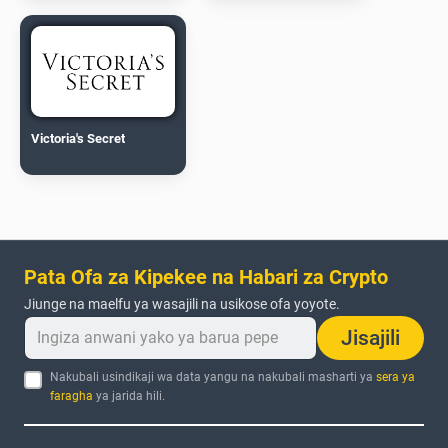
Victoria's Secret
Pata Ofa za Kipekee na Habari za Crypto
Jiunge na maelfu ya wasajili na usikose ofa yoyote.
Jisajili
Nakubali usindikaji wa data yangu na nakubali masharti ya
sera ya
faragha
ya jarida hili.