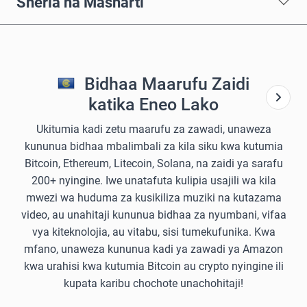
Sheria na Masharti
Bidhaa Maarufu Zaidi
katika Eneo Lako
Ukitumia kadi zetu maarufu za zawadi, unaweza
kununua bidhaa mbalimbali za kila siku kwa kutumia
Bitcoin, Ethereum, Litecoin, Solana, na zaidi ya sarafu
200+ nyingine. Iwe unatafuta kulipia usajili wa kila
mwezi wa huduma za kusikiliza muziki na kutazama
video, au unahitaji kununua bidhaa za nyumbani, vifaa
vya kiteknolojia, au vitabu, sisi tumekufunika. Kwa
mfano, unaweza kununua kadi ya zawadi ya Amazon
kwa urahisi kwa kutumia Bitcoin au crypto nyingine ili
kupata karibu chochote unachohitaji!