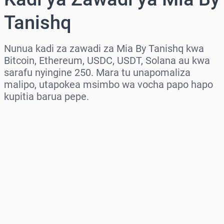
Tanishq
Nunua kadi za zawadi za Mia By Tanishq kwa
Bitcoin, Ethereum, USDC, USDT, Solana au kwa
sarafu nyingine 250. Mara tu unapomaliza
malipo, utapokea msimbo wa vocha papo hapo
kupitia barua pepe.
Chagua eneo
Chagua kiasi
Bei Inayokadiriwa