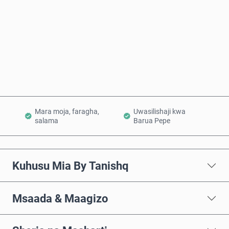
Nunua Sasa
Ongeza Kwenye Kikapu
Mara moja, faragha,
Uwasilishaji kwa
salama
Barua Pepe
Kuhusu Mia By Tanishq
Msaada & Maagizo