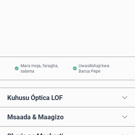
Nunua Sasa
Ongeza Kwenye Kikapu
Mara moja, faragha,
Uwasilishaji kwa
salama
Barua Pepe
Kuhusu Óptica LOF
Msaada & Maagizo