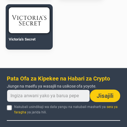
Victoria's Secret
Pata Ofa za Kipekee na Habari za Crypto
Jiunge na maelfu ya wasajili na usikose ofa yoyote.
Jisajili
Nakubali usindikaji wa data yangu na nakubali masharti ya
sera ya
faragha
ya jarida hili.