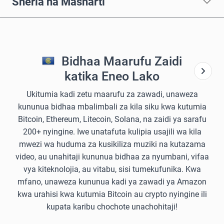
Sheria na Masharti
Bidhaa Maarufu Zaidi
katika Eneo Lako
Ukitumia kadi zetu maarufu za zawadi, unaweza
kununua bidhaa mbalimbali za kila siku kwa kutumia
Bitcoin, Ethereum, Litecoin, Solana, na zaidi ya sarafu
200+ nyingine. Iwe unatafuta kulipia usajili wa kila
mwezi wa huduma za kusikiliza muziki na kutazama
video, au unahitaji kununua bidhaa za nyumbani, vifaa
vya kiteknolojia, au vitabu, sisi tumekufunika. Kwa
mfano, unaweza kununua kadi ya zawadi ya Amazon
kwa urahisi kwa kutumia Bitcoin au crypto nyingine ili
kupata karibu chochote unachohitaji!