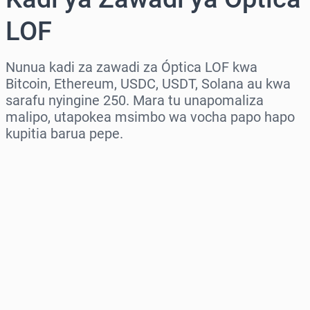
LOF
Nunua kadi za zawadi za Óptica LOF kwa
Bitcoin, Ethereum, USDC, USDT, Solana au kwa
sarafu nyingine 250. Mara tu unapomaliza
malipo, utapokea msimbo wa vocha papo hapo
kupitia barua pepe.
Chagua eneo
Chagua kiasi
Bei Inayokadiriwa