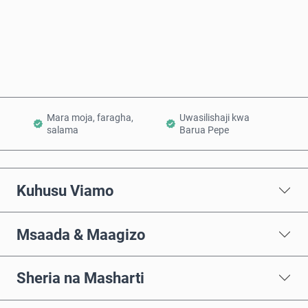
Nunua Sasa
Ongeza Kwenye Kikapu
Mara moja, faragha,
Uwasilishaji kwa
salama
Barua Pepe
Kuhusu Viamo
Msaada & Maagizo
Sheria na Masharti