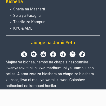
Kisheria
Sheria na Masharti
Sera ya Faragha
Taarifa za Kampuni
KYC & AML
Jiunge na Jamii Yetu
Majina ya bidhaa, nembo na chapa zinazotumika
kwenye tovuti hii ni kwa madhumuni ya utambulisho
pekee. Alama zote za biashara na chapa za biashara
zilizosajiliwa ni mali ya wamiliki wao. Coinsbee
haihusiani na kampuni husika.
EN
GB