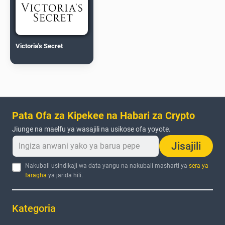
Victoria's Secret
Pata Ofa za Kipekee na Habari za Crypto
Jiunge na maelfu ya wasajili na usikose ofa yoyote.
Jisajili
Nakubali usindikaji wa data yangu na nakubali masharti ya
sera ya
faragha
ya jarida hili.
Kategoria