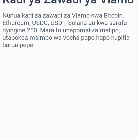
Nunua kadi za zawadi za Viamo kwa Bitcoin,
Ethereum, USDC, USDT, Solana au kwa sarafu
nyingine 250. Mara tu unapomaliza malipo,
utapokea msimbo wa vocha papo hapo kupitia
barua pepe.
Chagua eneo
Chagua kiasi
Bei Inayokadiriwa