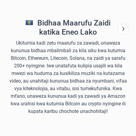
Bidhaa Maarufu Zaidi
katika Eneo Lako
Ukitumia kadi zetu maarufu za zawadi, unaweza
kununua bidhaa mbalimbali za kila siku kwa kutumia
Bitcoin, Ethereum, Litecoin, Solana, na zaidi ya sarafu
200+ nyingine. Iwe unatafuta kulipia usajili wa kila
mwezi wa huduma za kusikiliza muziki na kutazama
video, au unahitaji kununua bidhaa za nyumbani, vifaa
vya kiteknolojia, au vitabu, sisi tumekufunika. Kwa
mfano, unaweza kununua kadi ya zawadi ya Amazon
kwa urahisi kwa kutumia Bitcoin au crypto nyingine ili
kupata karibu chochote unachohitaji!