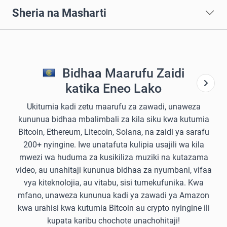
Sheria na Masharti
Bidhaa Maarufu Zaidi
katika Eneo Lako
Ukitumia kadi zetu maarufu za zawadi, unaweza
kununua bidhaa mbalimbali za kila siku kwa kutumia
Bitcoin, Ethereum, Litecoin, Solana, na zaidi ya sarafu
200+ nyingine. Iwe unatafuta kulipia usajili wa kila
mwezi wa huduma za kusikiliza muziki na kutazama
video, au unahitaji kununua bidhaa za nyumbani, vifaa
vya kiteknolojia, au vitabu, sisi tumekufunika. Kwa
mfano, unaweza kununua kadi ya zawadi ya Amazon
kwa urahisi kwa kutumia Bitcoin au crypto nyingine ili
kupata karibu chochote unachohitaji!