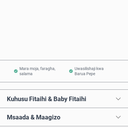
Nunua Sasa
Ongeza Kwenye Kikapu
Mara moja, faragha,
Uwasilishaji kwa
salama
Barua Pepe
Kuhusu Fitaihi & Baby Fitaihi
Msaada & Maagizo