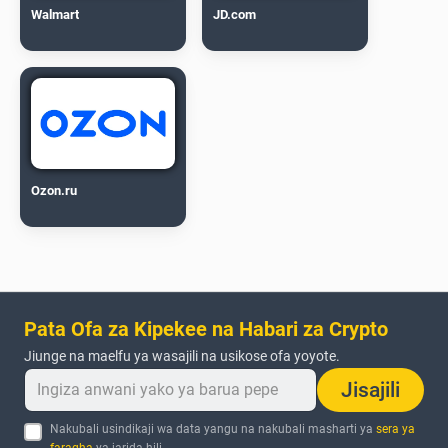
Walmart
JD.com
Ozon.ru
Pata Ofa za Kipekee na Habari za Crypto
Jiunge na maelfu ya wasajili na usikose ofa yoyote.
Jisajili
Nakubali usindikaji wa data yangu na nakubali masharti ya
sera ya
faragha
ya jarida hili.