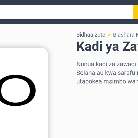
Bidhaa zote
Biashara 
Kadi ya Z
Nunua kadi za zawadi 
Solana au kwa sarafu 
utapokea msimbo wa v
Chagua eneo
Chagua kiasi