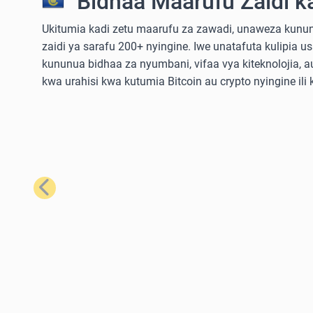
Bidhaa Maarufu Zaidi k
Ukitumia kadi zetu maarufu za zawadi, unaweza kununu
zaidi ya sarafu 200+ nyingine. Iwe unatafuta kulipia u
kununua bidhaa za nyumbani, vifaa vya kiteknolojia,
kwa urahisi kwa kutumia Bitcoin au crypto nyingine ili
Iliyopita