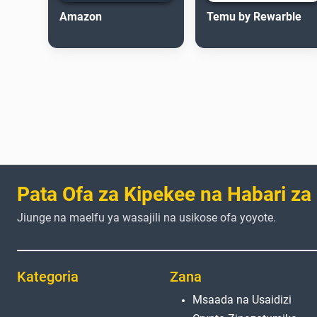
Amazon
Temu by Rewarble
Pata Ofa za Kipekee na Habari za
Jiunge na maelfu ya wasajili na usikose ofa yoyote.
Kategoria
Zana
Msaada na Usaidizi