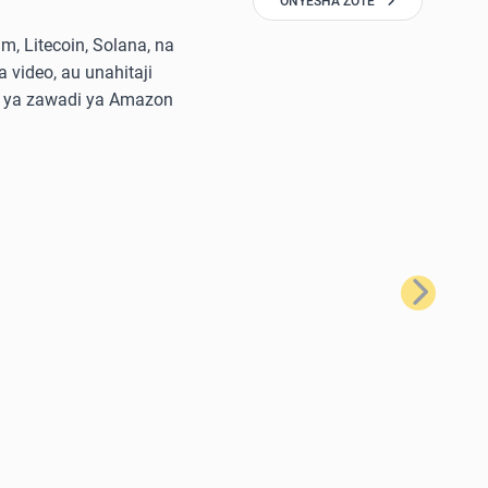
ONYESHA ZOTE
, Litecoin, Solana, na
 video, au unahitaji
di ya zawadi ya Amazon
Ifuatayo