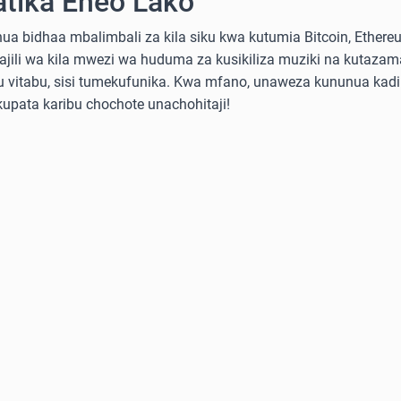
atika Eneo Lako
a bidhaa mbalimbali za kila siku kwa kutumia Bitcoin, Ethereum
sajili wa kila mwezi wa huduma za kusikiliza muziki na kutazama
 au vitabu, sisi tumekufunika. Kwa mfano, unaweza kununua ka
 kupata karibu chochote unachohitaji!