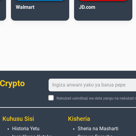
Walmart
JD.com
 Crypto
Nakubali usindikaji wa data yangu na nakubali
Kuhusu Sisi
Kisheria
Historia Yetu
Sheria na Masharti