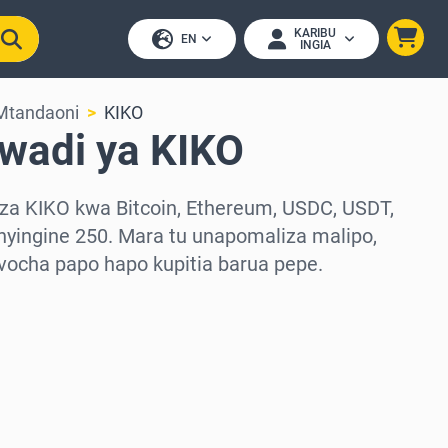
KARIBU
EN
INGIA
Mtandaoni
KIKO
awadi ya KIKO
za KIKO kwa Bitcoin, Ethereum, USDC, USDT,
nyingine 250. Mara tu unapomaliza malipo,
ocha papo hapo kupitia barua pepe.