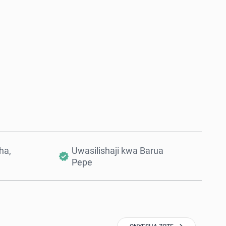
Nunua Sasa
Ongeza Kwenye Kikapu
ha,
Uwasilishaji kwa Barua
Pepe