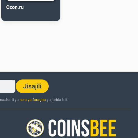
Ozon.ru
Jisajili
 masharti ya
sera ya faragha
ya jarida hili.