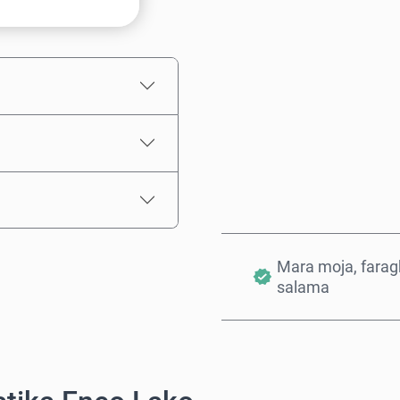
Bei Inayokadiriwa
Mara moja, farag
salama