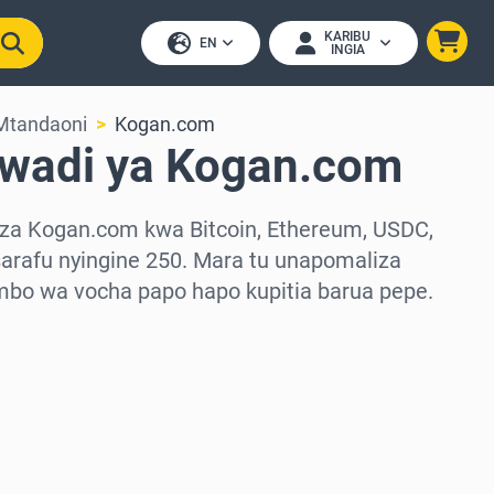
KARIBU
EN
INGIA
Mtandaoni
Kogan.com
awadi ya Kogan.com
 za Kogan.com kwa Bitcoin, Ethereum, USDC,
arafu nyingine 250. Mara tu unapomaliza
mbo wa vocha papo hapo kupitia barua pepe.