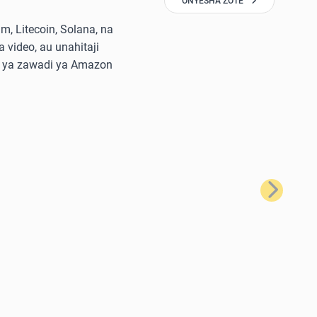
ONYESHA ZOTE
, Litecoin, Solana, na
 video, au unahitaji
di ya zawadi ya Amazon
Ifuatayo