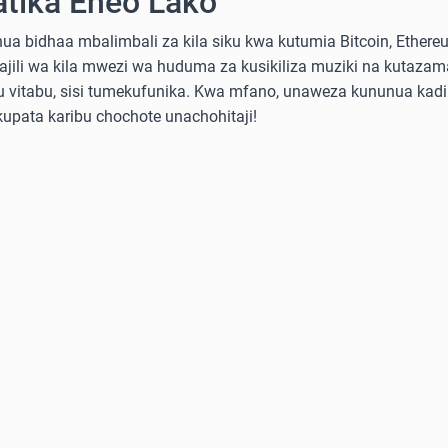
atika Eneo Lako
a bidhaa mbalimbali za kila siku kwa kutumia Bitcoin, Ethereum
sajili wa kila mwezi wa huduma za kusikiliza muziki na kutazama
 au vitabu, sisi tumekufunika. Kwa mfano, unaweza kununua ka
 kupata karibu chochote unachohitaji!