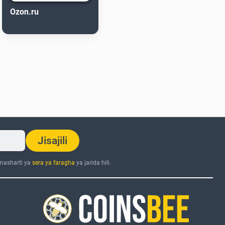
Ozon.ru
Jisajili
 masharti ya
sera ya faragha
ya jarida hili.