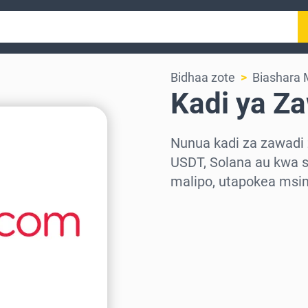
Bidhaa zote
Biashara 
Kadi ya Z
Nunua kadi za zawadi
USDT, Solana au kwa s
malipo, utapokea msi
Chagua eneo
Chagua kiasi