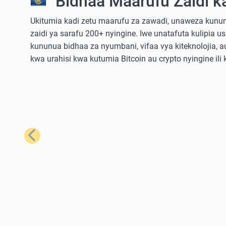
Bidhaa Maarufu Zaidi k
Ukitumia kadi zetu maarufu za zawadi, unaweza kununu
zaidi ya sarafu 200+ nyingine. Iwe unatafuta kulipia u
kununua bidhaa za nyumbani, vifaa vya kiteknolojia,
kwa urahisi kwa kutumia Bitcoin au crypto nyingine ili
Iliyopita