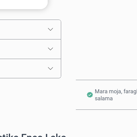
Bei Inayokadiriwa
Mara moja, farag
salama