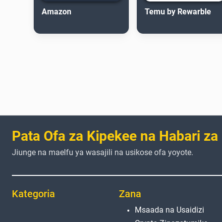
Amazon
Temu by Rewarble
Pata Ofa za Kipekee na Habari za
Jiunge na maelfu ya wasajili na usikose ofa yoyote.
Kategoria
Zana
Msaada na Usaidizi