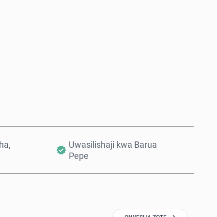
Nunua Sasa
Ongeza Kwenye Kikapu
ha,
Uwasilishaji kwa Barua
Pepe