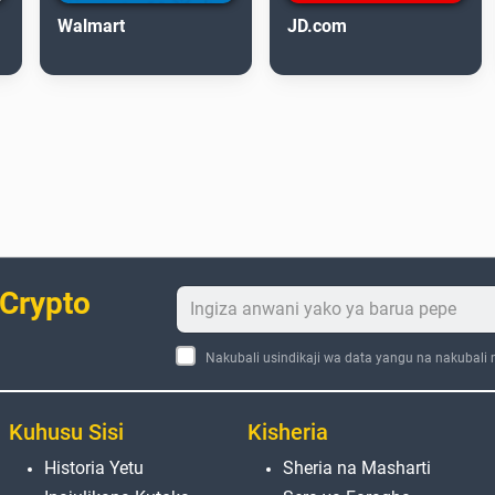
Walmart
JD.com
 Crypto
Nakubali usindikaji wa data yangu na nakubali
Kuhusu Sisi
Kisheria
Historia Yetu
Sheria na Masharti