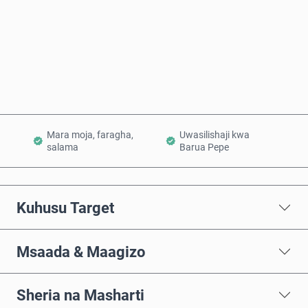
Nunua Sasa
Ongeza Kwenye Kikapu
Mara moja, faragha,
Uwasilishaji kwa
salama
Barua Pepe
Kuhusu Target
Msaada & Maagizo
Sheria na Masharti