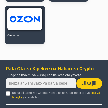
Ozon.ru
Pata Ofa za Kipekee na Habari za Crypto
Jiunge na maelfu ya wasajili na usikose ofa yoyote.
Jisajili
Nakubali usindikaji wa data yangu na nakubali masharti ya
sera ya
faragha
ya jarida hili.