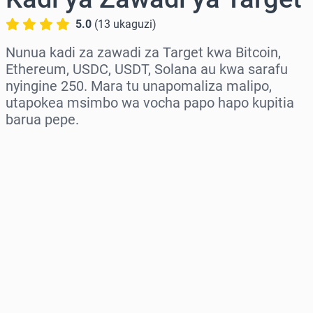
5.0
(
13
ukaguzi
)
Nunua kadi za zawadi za Target kwa Bitcoin,
Ethereum, USDC, USDT, Solana au kwa sarafu
nyingine 250. Mara tu unapomaliza malipo,
utapokea msimbo wa vocha papo hapo kupitia
barua pepe.
Chagua eneo
Chagua kiasi
Bei Inayokadiriwa