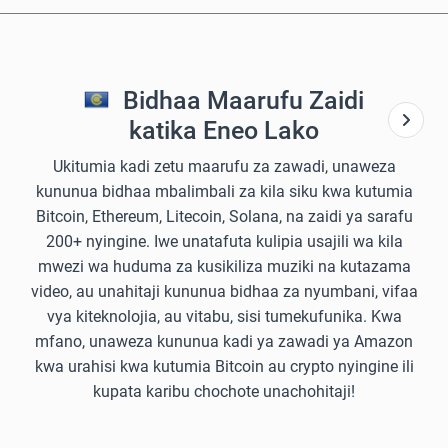
Bidhaa Maarufu Zaidi
katika Eneo Lako
Ukitumia kadi zetu maarufu za zawadi, unaweza
kununua bidhaa mbalimbali za kila siku kwa kutumia
Bitcoin, Ethereum, Litecoin, Solana, na zaidi ya sarafu
200+ nyingine. Iwe unatafuta kulipia usajili wa kila
mwezi wa huduma za kusikiliza muziki na kutazama
video, au unahitaji kununua bidhaa za nyumbani, vifaa
vya kiteknolojia, au vitabu, sisi tumekufunika. Kwa
mfano, unaweza kununua kadi ya zawadi ya Amazon
kwa urahisi kwa kutumia Bitcoin au crypto nyingine ili
kupata karibu chochote unachohitaji!