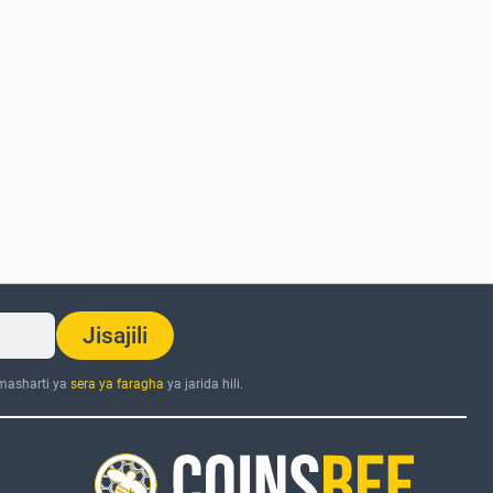
Jisajili
 masharti ya
sera ya faragha
ya jarida hili.