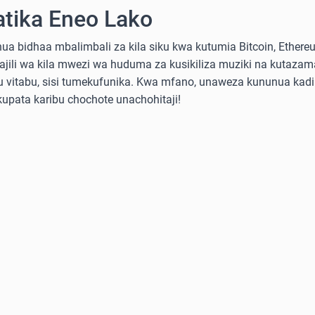
atika Eneo Lako
a bidhaa mbalimbali za kila siku kwa kutumia Bitcoin, Ethereum
sajili wa kila mwezi wa huduma za kusikiliza muziki na kutazama
 au vitabu, sisi tumekufunika. Kwa mfano, unaweza kununua ka
 kupata karibu chochote unachohitaji!