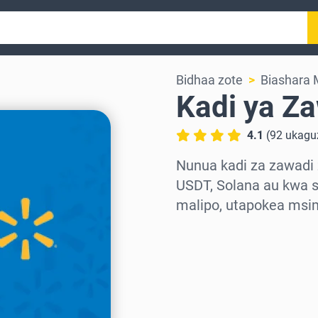
Bidhaa zote
Biashara 
Kadi ya Z
4.1
(
92
ukagu
Nunua kadi za zawadi 
USDT, Solana au kwa s
malipo, utapokea msi
Chagua eneo
Chagua kiasi