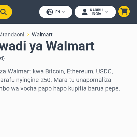
KARIBU
EN
INGIA
Mtandaoni
Walmart
awadi ya Walmart
zi
)
za Walmart kwa Bitcoin, Ethereum, USDC,
arafu nyingine 250. Mara tu unapomaliza
mbo wa vocha papo hapo kupitia barua pepe.