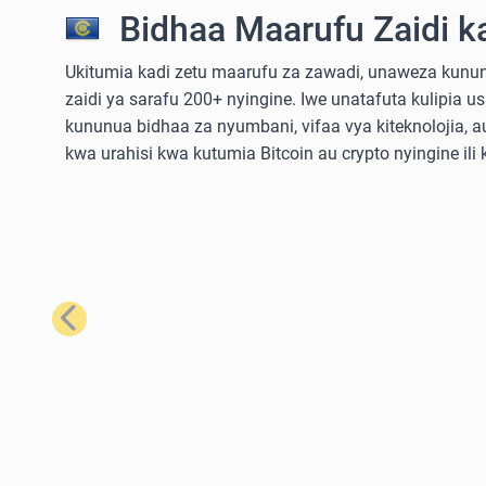
Bidhaa Maarufu Zaidi k
Ukitumia kadi zetu maarufu za zawadi, unaweza kununu
zaidi ya sarafu 200+ nyingine. Iwe unatafuta kulipia u
kununua bidhaa za nyumbani, vifaa vya kiteknolojia,
kwa urahisi kwa kutumia Bitcoin au crypto nyingine ili
Iliyopita