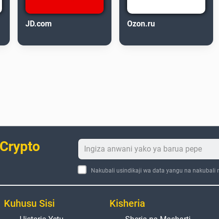
JD.com
Ozon.ru
 Crypto
Nakubali usindikaji wa data yangu na nakubali
Kuhusu Sisi
Kisheria