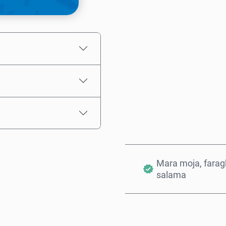
Bei Inayokadiriwa
Mara moja, farag
salama