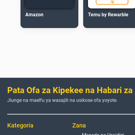
Amazon
Temu by Rewarble
Pata Ofa za Kipekee na Habari za
Jiunge na maelfu ya wasajili na usikose ofa yoyote.
Kategoria
Zana