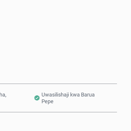
Nunua Sasa
Ongeza Kwenye Kikapu
ha,
Uwasilishaji kwa Barua
Pepe