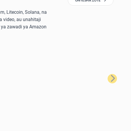
ONYESHA ZOTE
, Litecoin, Solana, na
 video, au unahitaji
di ya zawadi ya Amazon
Ifuatayo