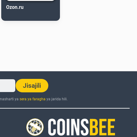
Ozon.ru
Jisajili
 masharti ya
sera ya faragha
ya jarida hili.