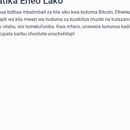
atika Eneo Lako
a bidhaa mbalimbali za kila siku kwa kutumia Bitcoin, Ethereum
sajili wa kila mwezi wa huduma za kusikiliza muziki na kutazama
 au vitabu, sisi tumekufunika. Kwa mfano, unaweza kununua ka
 kupata karibu chochote unachohitaji!