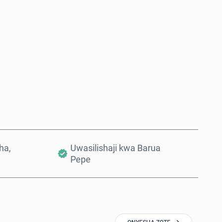
Nunua Sasa
Ongeza Kwenye Kikapu
ha,
Uwasilishaji kwa Barua
Pepe