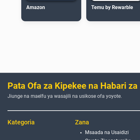
Amazon
Temu by Rewarble
Pata Ofa za Kipekee na Habari za
Jiunge na maelfu ya wasajili na usikose ofa yoyote.
Kategoria
Zana
Msaada na Usaidizi