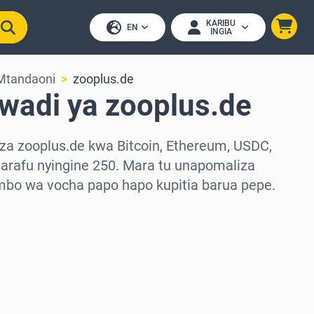
KARIBU
EN
INGIA
Mtandaoni
zooplus.de
wadi ya zooplus.de
za zooplus.de kwa Bitcoin, Ethereum, USDC,
arafu nyingine 250. Mara tu unapomaliza
mbo wa vocha papo hapo kupitia barua pepe.