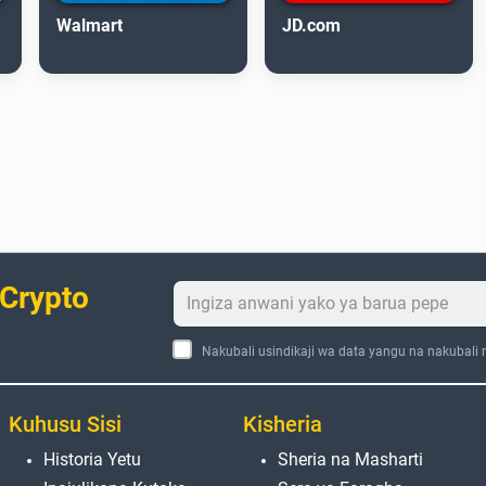
Walmart
JD.com
 Crypto
Nakubali usindikaji wa data yangu na nakubali
Kuhusu Sisi
Kisheria
Historia Yetu
Sheria na Masharti