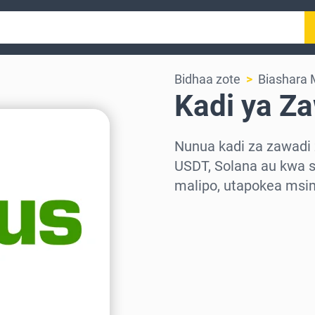
Bidhaa zote
Biashara 
Kadi ya Za
Nunua kadi za zawadi 
USDT, Solana au kwa s
malipo, utapokea msi
Chagua eneo
Chagua kiasi