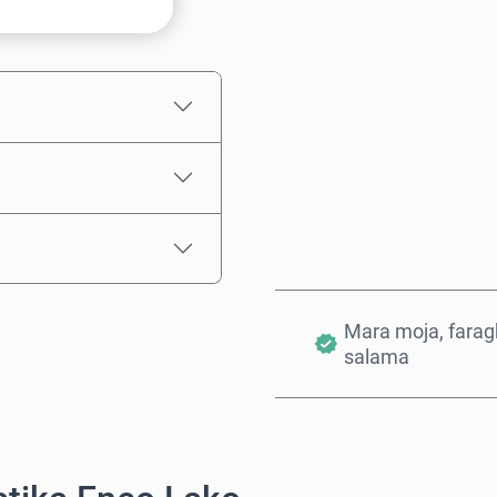
Bei Inayokadiriwa
Mara moja, farag
salama