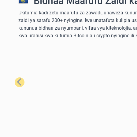
Bidhaa Maarufu Zaidi k
Ukitumia kadi zetu maarufu za zawadi, unaweza kununu
zaidi ya sarafu 200+ nyingine. Iwe unatafuta kulipia u
kununua bidhaa za nyumbani, vifaa vya kiteknolojia,
kwa urahisi kwa kutumia Bitcoin au crypto nyingine ili
Iliyopita