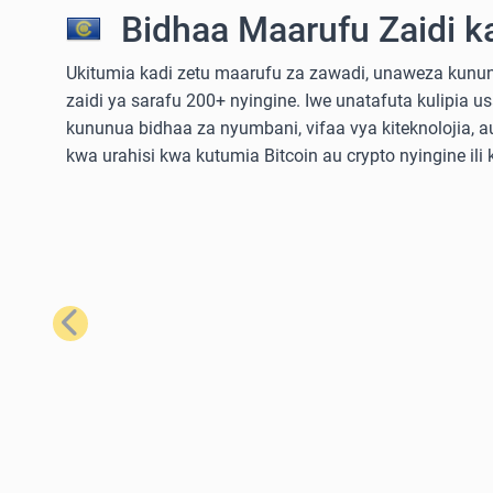
Bidhaa Maarufu Zaidi k
Ukitumia kadi zetu maarufu za zawadi, unaweza kununu
zaidi ya sarafu 200+ nyingine. Iwe unatafuta kulipia u
kununua bidhaa za nyumbani, vifaa vya kiteknolojia,
kwa urahisi kwa kutumia Bitcoin au crypto nyingine ili
Iliyopita