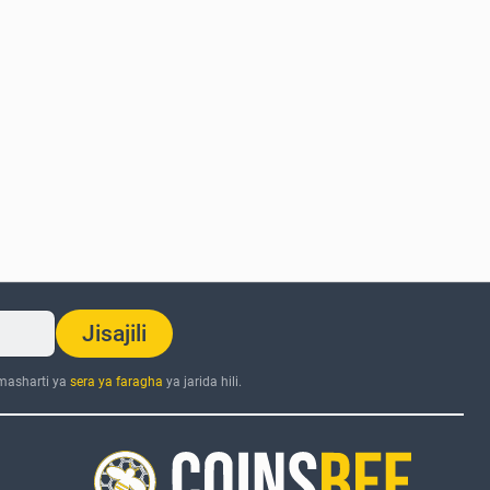
Jisajili
 masharti ya
sera ya faragha
ya jarida hili.