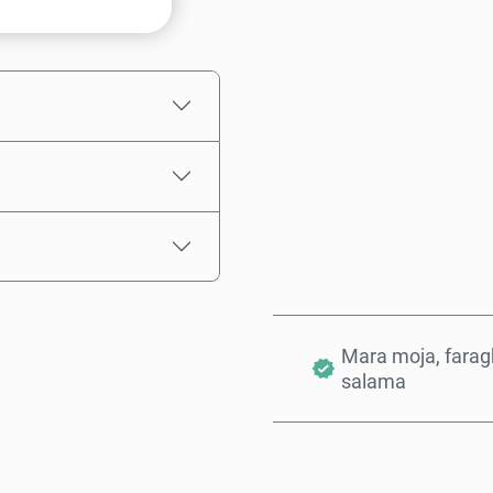
Bei Inayokadiriwa
Mara moja, farag
salama