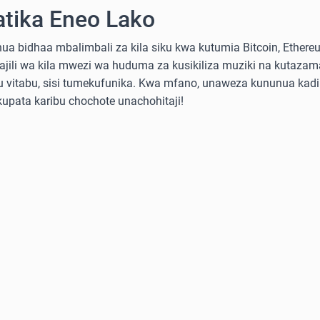
atika Eneo Lako
a bidhaa mbalimbali za kila siku kwa kutumia Bitcoin, Ethereum
sajili wa kila mwezi wa huduma za kusikiliza muziki na kutazama
 au vitabu, sisi tumekufunika. Kwa mfano, unaweza kununua ka
 kupata karibu chochote unachohitaji!