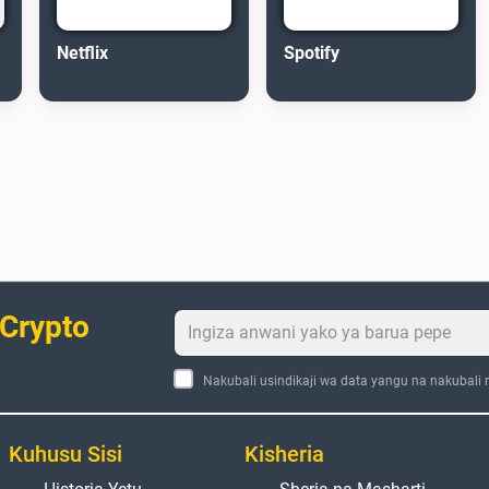
Netflix
Spotify
 Crypto
Nakubali usindikaji wa data yangu na nakubali
Kuhusu Sisi
Kisheria