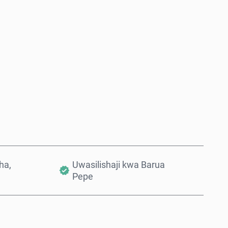
Nunua Sasa
Ongeza Kwenye Kikapu
ha,
Uwasilishaji kwa Barua
Pepe