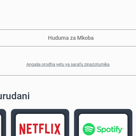
Huduma za Mkoba
Angalia orodha yetu ya sarafu zinazotumika
urudani