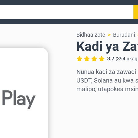
Bidhaa zote
Burudani
Kadi ya Za
3.7
(
394
ukag
Nunua kadi za zawadi 
USDT, Solana au kwa s
malipo, utapokea msi
Chagua eneo
Chagua kiasi