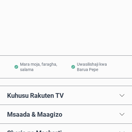
Nunua Sasa
Ongeza Kwenye Kikapu
Mara moja, faragha,
Uwasilishaji kwa
salama
Barua Pepe
Kuhusu Rakuten TV
Msaada & Maagizo