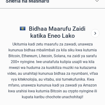
Sheria na Masharti
Bidhaa Maarufu Zaidi
katika Eneo Lako
Ukitumia kadi zetu maarufu za zawadi, unaweza
kununua bidhaa mbalimbali za kila siku kwa kutumia
Bitcoin, Ethereum, Litecoin, Solana, na zaidi ya sarafu
200+ nyingine. Iwe unatafuta kulipia usajili wa kila
mwezi wa huduma za kusikiliza muziki na kutazama
video, au unahitaji kununua bidhaa za nyumbani, vifaa
vya kiteknolojia, au vitabu, sisi tumekufunika. Kwa
mfano, unaweza kununua kadi ya zawadi ya Amazon
kwa urahisi kwa kutumia Bitcoin au crypto nyingine ili
kupata karibu chochote unachohitaji!