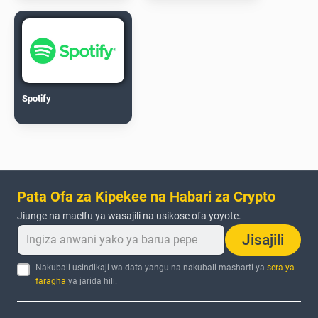
Spotify
Pata Ofa za Kipekee na Habari za Crypto
Jiunge na maelfu ya wasajili na usikose ofa yoyote.
Jisajili
Nakubali usindikaji wa data yangu na nakubali masharti ya
sera ya
faragha
ya jarida hili.