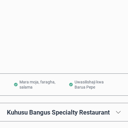
Bei Inayokadiriwa
Nunua Sasa
Ongeza Kwenye Kikapu
Mara moja, faragha,
Uwasilishaji kwa
salama
Barua Pepe
Kuhusu Bangus Specialty Restaurant