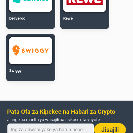
Deliveroo
Rewe
Swiggy
Pata Ofa za Kipekee na Habari za Crypto
Jiunge na maelfu ya wasajili na usikose ofa yoyote.
Jisajili