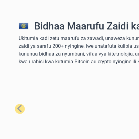
Bidhaa Maarufu Zaidi k
Ukitumia kadi zetu maarufu za zawadi, unaweza kununu
zaidi ya sarafu 200+ nyingine. Iwe unatafuta kulipia u
kununua bidhaa za nyumbani, vifaa vya kiteknolojia,
kwa urahisi kwa kutumia Bitcoin au crypto nyingine ili
Iliyopita