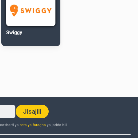
Swiggy
Jisajili
 masharti ya
sera ya faragha
ya jarida hili.