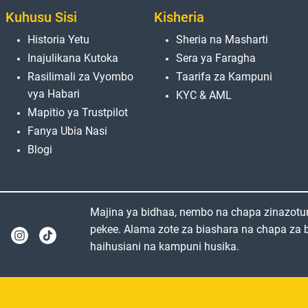
Kuhusu Sisi
Kisheria
Historia Yetu
Sheria na Masharti
Inajulikana Kutoka
Sera ya Faragha
Rasilimali za Vyombo
Taarifa za Kampuni
vya Habari
KYC & AML
Mapitio ya Trustpilot
Fanya Ubia Nasi
Blogi
Majina ya bidhaa, nembo na chapa zinazotu
pekee. Alama zote za biashara na chapa za bi
haihusiani na kampuni husika.