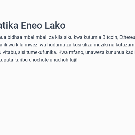
atika Eneo Lako
a bidhaa mbalimbali za kila siku kwa kutumia Bitcoin, Ethereum
sajili wa kila mwezi wa huduma za kusikiliza muziki na kutazama
 au vitabu, sisi tumekufunika. Kwa mfano, unaweza kununua ka
 kupata karibu chochote unachohitaji!