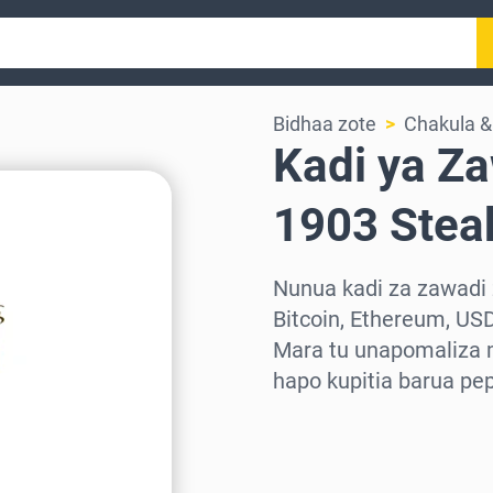
Bidhaa zote
Chakula 
Kadi ya Za
1903 Stea
Nunua kadi za zawadi 
Bitcoin, Ethereum, US
Mara tu unapomaliza 
hapo kupitia barua pe
Chagua eneo