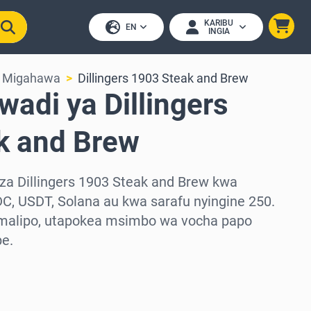
KARIBU
EN
INGIA
& Migahawa
Dillingers 1903 Steak and Brew
wadi ya Dillingers
k and Brew
za Dillingers 1903 Steak and Brew kwa
DC, USDT, Solana au kwa sarafu nyingine 250.
malipo, utapokea msimbo wa vocha papo
pe.