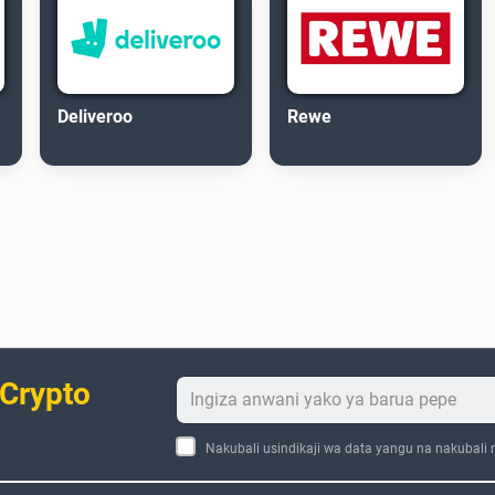
Deliveroo
Rewe
 Crypto
Nakubali usindikaji wa data yangu na nakubali