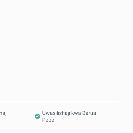
Nunua Sasa
Ongeza Kwenye Kikapu
ha,
Uwasilishaji kwa Barua
Pepe