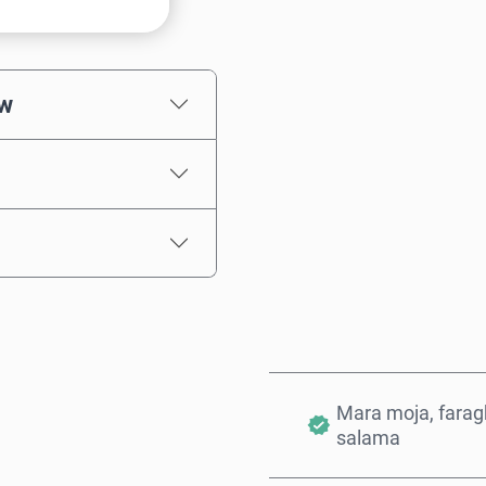
Chagua kiasi
ew
Bei Inayokadiriwa
Mara moja, farag
salama