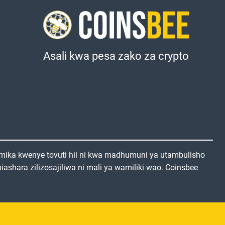
Asali kwa pesa zako za crypto
mika kwenye tovuti hii ni kwa madhumuni ya utambulisho
ashara zilizosajiliwa ni mali ya wamiliki wao. Coinsbee