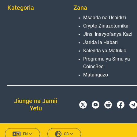
Kategoria
Zana
Msaada na Usaidizi
Crypto Zinazotumika
Jinsi Inavyofanya Kazi
Jarida la Habari
Kalenda ya Matukio
Programu ya Simu ya
CoinsBee
Matangazo
Jiunge na Jamii
Yetu
EN
GB