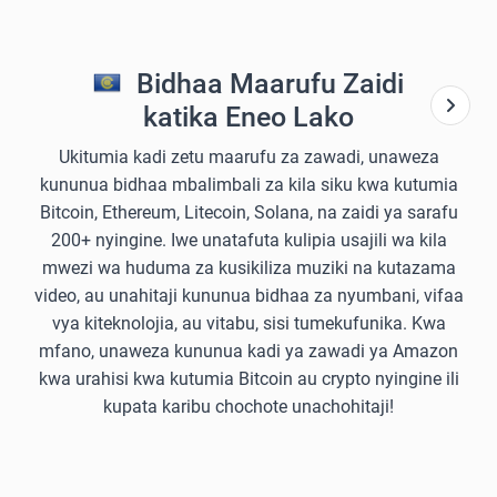
Bidhaa Maarufu Zaidi
katika Eneo Lako
Ukitumia kadi zetu maarufu za zawadi, unaweza
kununua bidhaa mbalimbali za kila siku kwa kutumia
Bitcoin, Ethereum, Litecoin, Solana, na zaidi ya sarafu
200+ nyingine. Iwe unatafuta kulipia usajili wa kila
mwezi wa huduma za kusikiliza muziki na kutazama
video, au unahitaji kununua bidhaa za nyumbani, vifaa
vya kiteknolojia, au vitabu, sisi tumekufunika. Kwa
mfano, unaweza kununua kadi ya zawadi ya Amazon
kwa urahisi kwa kutumia Bitcoin au crypto nyingine ili
kupata karibu chochote unachohitaji!