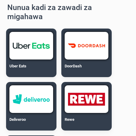
Nunua kadi za zawadi za
migahawa
Uber Eats
DoorDash
Deliveroo
Rewe