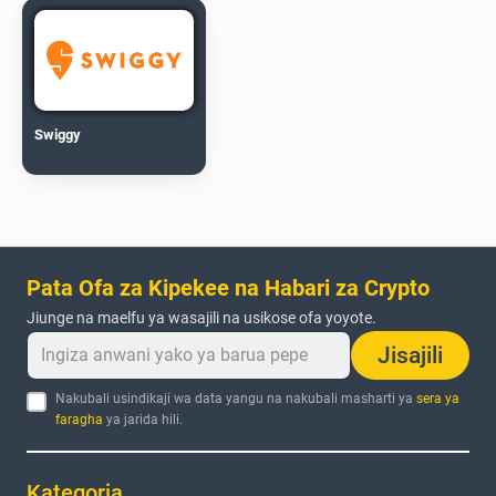
Swiggy
Pata Ofa za Kipekee na Habari za Crypto
Jiunge na maelfu ya wasajili na usikose ofa yoyote.
Jisajili
Nakubali usindikaji wa data yangu na nakubali masharti ya
sera ya
faragha
ya jarida hili.
Kategoria