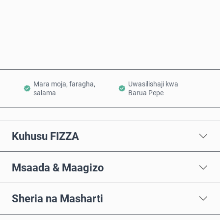
Nunua Sasa
Ongeza Kwenye Kikapu
Mara moja, faragha,
Uwasilishaji kwa
salama
Barua Pepe
Kuhusu FIZZA
Msaada & Maagizo
Sheria na Masharti