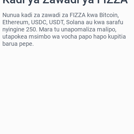
Nunua kadi za zawadi za FIZZA kwa Bitcoin,
Ethereum, USDC, USDT, Solana au kwa sarafu
nyingine 250. Mara tu unapomaliza malipo,
utapokea msimbo wa vocha papo hapo kupitia
barua pepe.
Chagua eneo
Chagua kiasi
Bei Inayokadiriwa