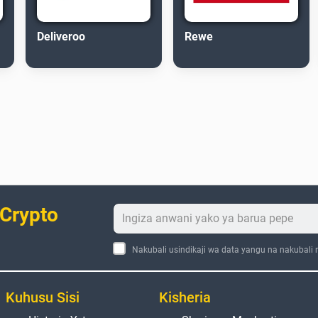
Deliveroo
Rewe
 Crypto
Nakubali usindikaji wa data yangu na nakubali
Kuhusu Sisi
Kisheria