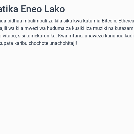
atika Eneo Lako
a bidhaa mbalimbali za kila siku kwa kutumia Bitcoin, Ethereum
sajili wa kila mwezi wa huduma za kusikiliza muziki na kutazama
 au vitabu, sisi tumekufunika. Kwa mfano, unaweza kununua ka
 kupata karibu chochote unachohitaji!