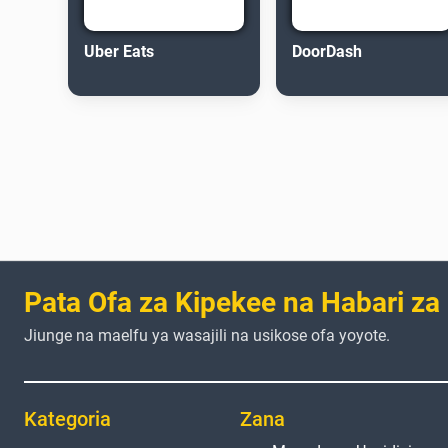
Uber Eats
DoorDash
Pata Ofa za Kipekee na Habari za
Jiunge na maelfu ya wasajili na usikose ofa yoyote.
Kategoria
Zana