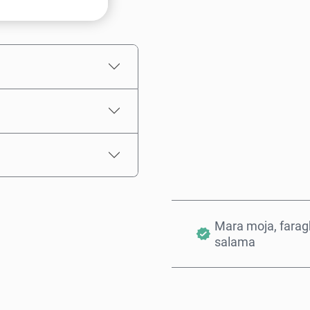
Bei Inayokadiriwa
Mara moja, farag
salama