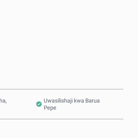
Nunua Sasa
Ongeza Kwenye Kikapu
ha,
Uwasilishaji kwa Barua
Pepe