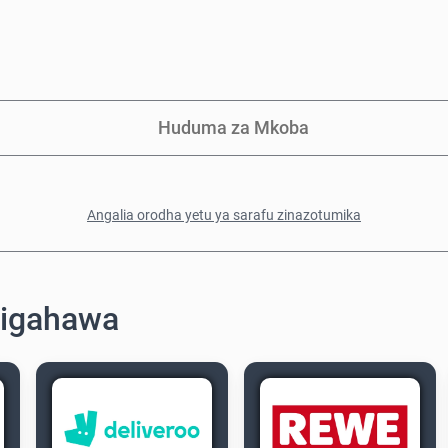
Huduma za Mkoba
Angalia orodha yetu ya sarafu zinazotumika
migahawa