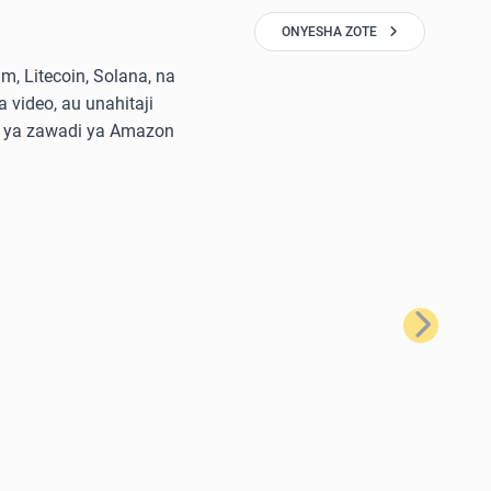
ONYESHA ZOTE
, Litecoin, Solana, na
 video, au unahitaji
di ya zawadi ya Amazon
Ifuatayo