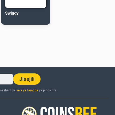
Swiggy
Jisajili
 masharti ya
sera ya faragha
ya jarida hili.