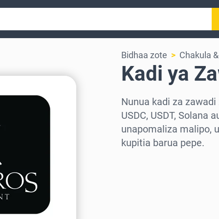
Bidhaa zote
Chakula 
Kadi ya Z
Nunua kadi za zawadi 
USDC, USDT, Solana au
unapomaliza malipo, 
kupitia barua pepe.
Chagua eneo
Chagua kiasi