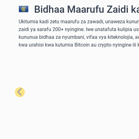
Bidhaa Maarufu Zaidi k
Ukitumia kadi zetu maarufu za zawadi, unaweza kununu
zaidi ya sarafu 200+ nyingine. Iwe unatafuta kulipia u
kununua bidhaa za nyumbani, vifaa vya kiteknolojia,
kwa urahisi kwa kutumia Bitcoin au crypto nyingine ili
Iliyopita