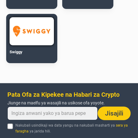
Swiggy
Pata Ofa za Kipekee na Habari za Crypto
Jiunge na maelfu ya wasajili na usikose ofa yoyote.
Jisajili
Nakubali usindikaji wa data yangu na nakubali masharti ya
sera ya
faragha
ya jarida hili.