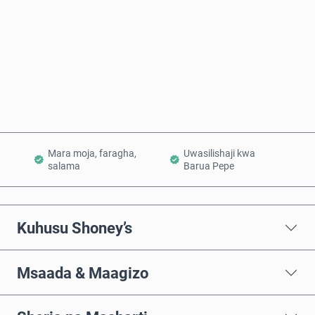
Nunua Sasa
Ongeza Kwenye Kikapu
Mara moja, faragha,
Uwasilishaji kwa
salama
Barua Pepe
Kuhusu Shoney’s
Msaada & Maagizo