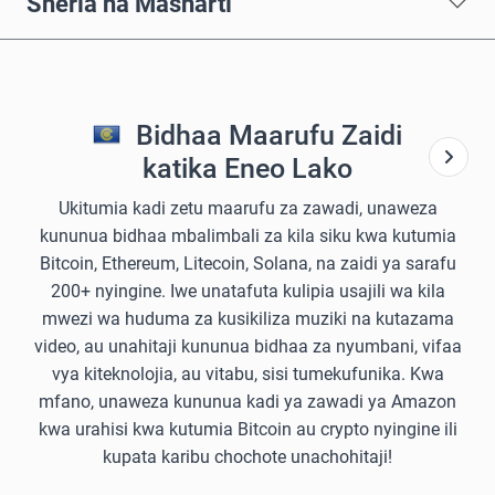
Sheria na Masharti
Bidhaa Maarufu Zaidi
katika Eneo Lako
Ukitumia kadi zetu maarufu za zawadi, unaweza
kununua bidhaa mbalimbali za kila siku kwa kutumia
Bitcoin, Ethereum, Litecoin, Solana, na zaidi ya sarafu
200+ nyingine. Iwe unatafuta kulipia usajili wa kila
mwezi wa huduma za kusikiliza muziki na kutazama
video, au unahitaji kununua bidhaa za nyumbani, vifaa
vya kiteknolojia, au vitabu, sisi tumekufunika. Kwa
mfano, unaweza kununua kadi ya zawadi ya Amazon
kwa urahisi kwa kutumia Bitcoin au crypto nyingine ili
kupata karibu chochote unachohitaji!