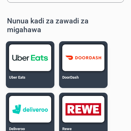
Nunua kadi za zawadi za
migahawa
Uber Eats
DoorDash
Deliveroo
Rewe