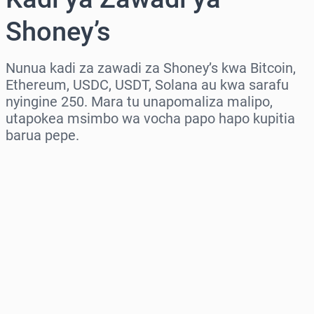
Shoney’s
Nunua kadi za zawadi za Shoney’s kwa Bitcoin,
Ethereum, USDC, USDT, Solana au kwa sarafu
nyingine 250. Mara tu unapomaliza malipo,
utapokea msimbo wa vocha papo hapo kupitia
barua pepe.
Chagua eneo
Chagua kiasi
Bei Inayokadiriwa