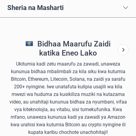
Sheria na Masharti
Bidhaa Maarufu Zaidi
katika Eneo Lako
Ukitumia kadi zetu maarufu za zawadi, unaweza
kununua bidhaa mbalimbali za kila siku kwa kutumia
Bitcoin, Ethereum, Litecoin, Solana, na zaidi ya sarafu
200+ nyingine. Iwe unatafuta kulipia usajili wa kila
mwezi wa huduma za kusikiliza muziki na kutazama
video, au unahitaji kununua bidhaa za nyumbani, vifaa
vya kiteknolojia, au vitabu, sisi tumekufunika. Kwa
mfano, unaweza kununua kadi ya zawadi ya Amazon
kwa urahisi kwa kutumia Bitcoin au crypto nyingine ili
kupata karibu chochote unachohitaji!