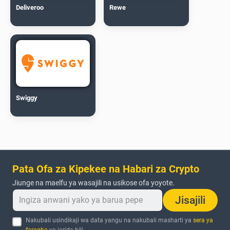
Deliveroo
Rewe
Swiggy
Pata Ofa za Kipekee na Habari za Crypto
Jiunge na maelfu ya wasajili na usikose ofa yoyote.
Jisajili
Nakubali usindikaji wa data yangu na nakubali masharti ya
sera ya
faragha
ya jarida hili.