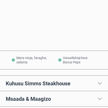
Nunua Sasa
Ongeza Kwenye Kikapu
Mara moja, faragha,
Uwasilishaji kwa
salama
Barua Pepe
Kuhusu Simms Steakhouse
Msaada & Maagizo