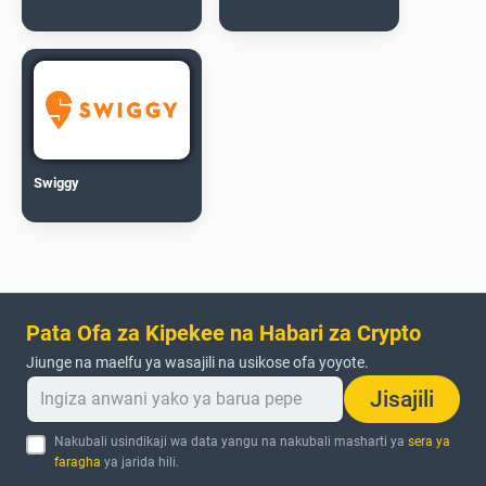
Swiggy
Pata Ofa za Kipekee na Habari za Crypto
Jiunge na maelfu ya wasajili na usikose ofa yoyote.
Jisajili
Nakubali usindikaji wa data yangu na nakubali masharti ya
sera ya
faragha
ya jarida hili.