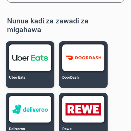
Nunua kadi za zawadi za
migahawa
Uber Eats
DoorDash
Deliveroo
Rewe