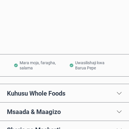
Nunua Sasa
Ongeza Kwenye Kikapu
Mara moja, faragha,
Uwasilishaji kwa
salama
Barua Pepe
Kuhusu Whole Foods
Msaada & Maagizo