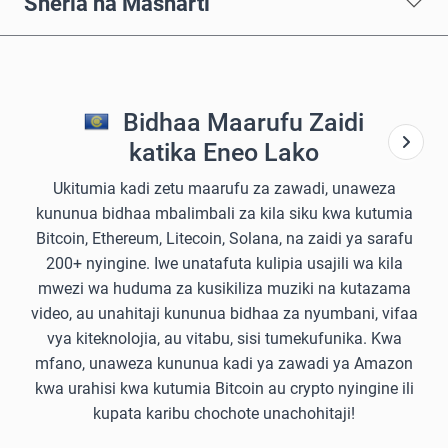
Sheria na Masharti
Bidhaa Maarufu Zaidi
katika Eneo Lako
Ukitumia kadi zetu maarufu za zawadi, unaweza
kununua bidhaa mbalimbali za kila siku kwa kutumia
Bitcoin, Ethereum, Litecoin, Solana, na zaidi ya sarafu
200+ nyingine. Iwe unatafuta kulipia usajili wa kila
mwezi wa huduma za kusikiliza muziki na kutazama
video, au unahitaji kununua bidhaa za nyumbani, vifaa
vya kiteknolojia, au vitabu, sisi tumekufunika. Kwa
mfano, unaweza kununua kadi ya zawadi ya Amazon
kwa urahisi kwa kutumia Bitcoin au crypto nyingine ili
kupata karibu chochote unachohitaji!