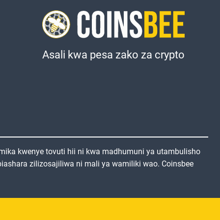
Asali kwa pesa zako za crypto
mika kwenye tovuti hii ni kwa madhumuni ya utambulisho
ashara zilizosajiliwa ni mali ya wamiliki wao. Coinsbee