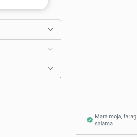
Chagua kiasi
Bei Inayokadiriwa
Mara moja, farag
salama