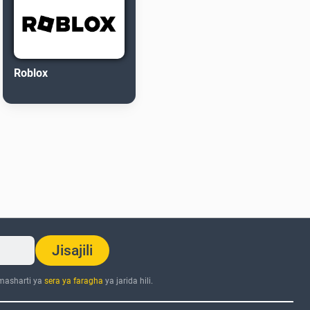
Roblox
Jisajili
 masharti ya
sera ya faragha
ya jarida hili.