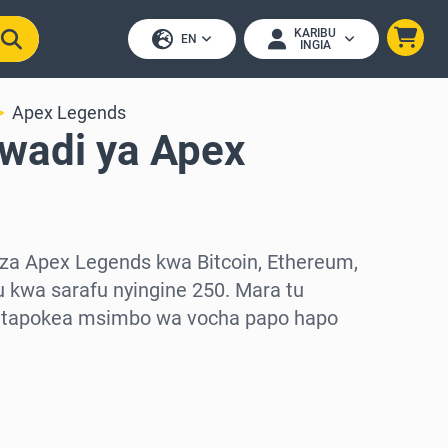
KARIBU
EN
INGIA
Apex Legends
awadi ya Apex
za Apex Legends kwa Bitcoin, Ethereum,
 kwa sarafu nyingine 250. Mara tu
utapokea msimbo wa vocha papo hapo