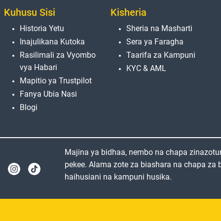
Kuhusu Sisi
Kisheria
Historia Yetu
Sheria na Masharti
Inajulikana Kutoka
Sera ya Faragha
Rasilimali za Vyombo
Taarifa za Kampuni
vya Habari
KYC & AML
Mapitio ya Trustpilot
Fanya Ubia Nasi
Blogi
Majina ya bidhaa, nembo na chapa zinazotu
pekee. Alama zote za biashara na chapa za bi
haihusiani na kampuni husika.