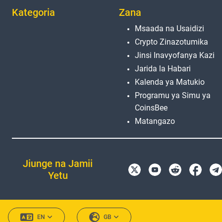
Kategoria
Zana
Msaada na Usaidizi
Crypto Zinazotumika
Jinsi Inavyofanya Kazi
Jarida la Habari
Kalenda ya Matukio
Programu ya Simu ya
CoinsBee
Matangazo
Jiunge na Jamii
Yetu
EN
GB