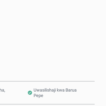
Nunua Sasa
Ongeza Kwenye Kikapu
ha,
Uwasilishaji kwa Barua
Pepe