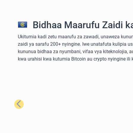
Bidhaa Maarufu Zaidi k
Ukitumia kadi zetu maarufu za zawadi, unaweza kununu
zaidi ya sarafu 200+ nyingine. Iwe unatafuta kulipia u
kununua bidhaa za nyumbani, vifaa vya kiteknolojia,
kwa urahisi kwa kutumia Bitcoin au crypto nyingine ili
Iliyopita