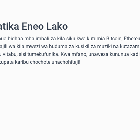
atika Eneo Lako
a bidhaa mbalimbali za kila siku kwa kutumia Bitcoin, Ethereum
sajili wa kila mwezi wa huduma za kusikiliza muziki na kutazama
 au vitabu, sisi tumekufunika. Kwa mfano, unaweza kununua ka
 kupata karibu chochote unachohitaji!