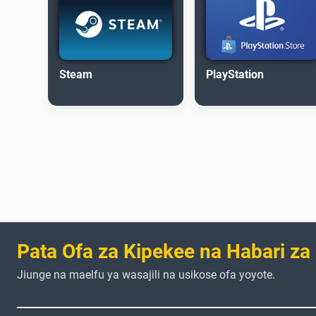
Steam
PlayStation
Pata Ofa za Kipekee na Habari za
Jiunge na maelfu ya wasajili na usikose ofa yoyote.