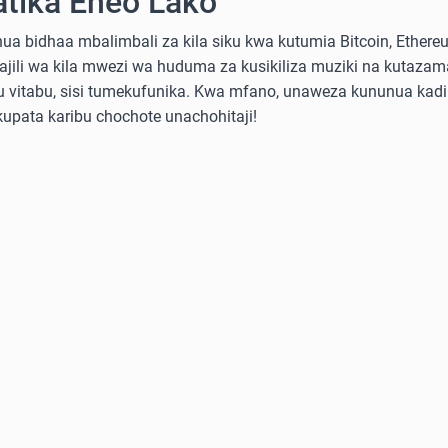
atika Eneo Lako
a bidhaa mbalimbali za kila siku kwa kutumia Bitcoin, Ethereum
sajili wa kila mwezi wa huduma za kusikiliza muziki na kutazama
 au vitabu, sisi tumekufunika. Kwa mfano, unaweza kununua ka
 kupata karibu chochote unachohitaji!