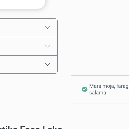
Bei Inayokadiriwa
Mara moja, farag
salama