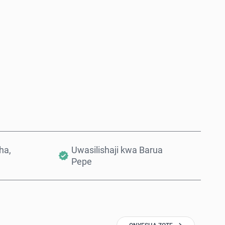
Nunua Sasa
Ongeza Kwenye Kikapu
ha,
Uwasilishaji kwa Barua
Pepe