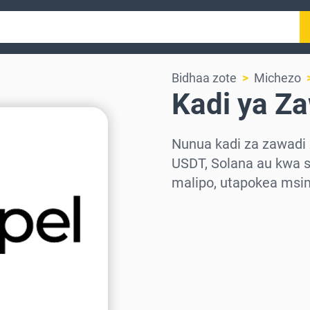
Bidhaa zote
Michezo
Kadi ya Za
Nunua kadi za zawadi 
USDT, Solana au kwa s
malipo, utapokea msi
Chagua eneo
Chagua kiasi