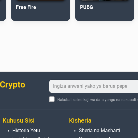
Free Fire
PUBG
 Crypto
Nakubali usindikaji wa data yangu na nakubali
Kuhusu Sisi
Kisheria
Historia Yetu
Sheria na Masharti