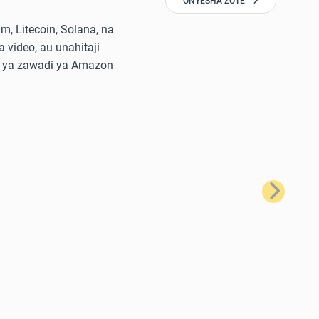
ONYESHA ZOTE
, Litecoin, Solana, na
 video, au unahitaji
di ya zawadi ya Amazon
Ifuatayo