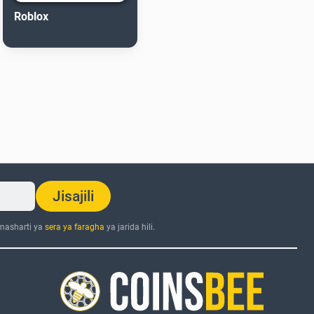
Roblox
Jisajili
 masharti ya
sera ya faragha
ya jarida hili.