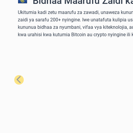
Bidhaa Maarufu Zaidi k
Ukitumia kadi zetu maarufu za zawadi, unaweza kununu
zaidi ya sarafu 200+ nyingine. Iwe unatafuta kulipia u
kununua bidhaa za nyumbani, vifaa vya kiteknolojia,
kwa urahisi kwa kutumia Bitcoin au crypto nyingine ili
Iliyopita