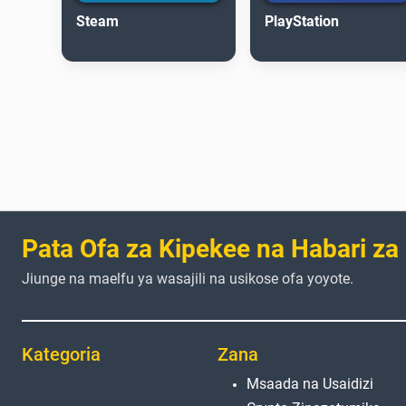
Steam
PlayStation
Pata Ofa za Kipekee na Habari za
Jiunge na maelfu ya wasajili na usikose ofa yoyote.
Kategoria
Zana
Msaada na Usaidizi