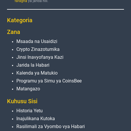
faragha
ya jarida hili.
Kategoria
Zana
Msaada na Usaidizi
Crypto Zinazotumika
Jinsi Inavyofanya Kazi
Jarida la Habari
Kalenda ya Matukio
Programu ya Simu ya CoinsBee
Matangazo
Kuhusu Sisi
Historia Yetu
Inajulikana Kutoka
Rasilimali za Vyombo vya Habari