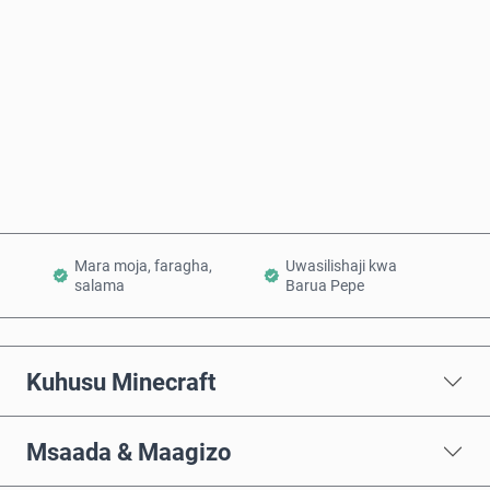
Nunua Sasa
Ongeza Kwenye Kikapu
Mara moja, faragha,
Uwasilishaji kwa
salama
Barua Pepe
Kuhusu Minecraft
Msaada & Maagizo