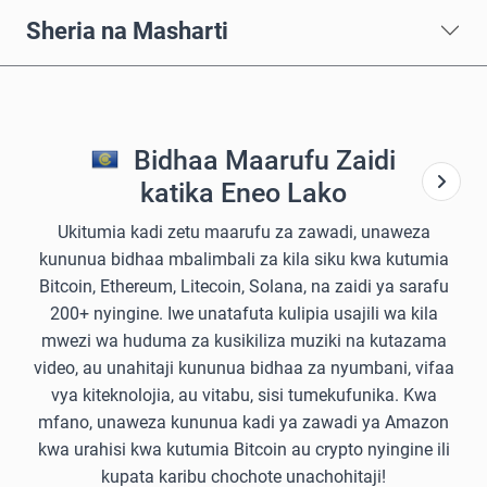
Sheria na Masharti
Bidhaa Maarufu Zaidi
katika Eneo Lako
Ukitumia kadi zetu maarufu za zawadi, unaweza
kununua bidhaa mbalimbali za kila siku kwa kutumia
Bitcoin, Ethereum, Litecoin, Solana, na zaidi ya sarafu
200+ nyingine. Iwe unatafuta kulipia usajili wa kila
mwezi wa huduma za kusikiliza muziki na kutazama
video, au unahitaji kununua bidhaa za nyumbani, vifaa
vya kiteknolojia, au vitabu, sisi tumekufunika. Kwa
mfano, unaweza kununua kadi ya zawadi ya Amazon
kwa urahisi kwa kutumia Bitcoin au crypto nyingine ili
kupata karibu chochote unachohitaji!