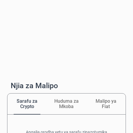
Njia za Malipo
Sarafu za
Huduma za
Malipo ya
Crypto
Mkoba
Fiat
Angalia orodha yetu ya sarafu zinazotumika