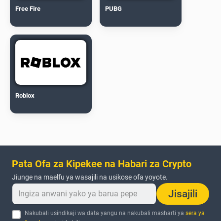
Free Fire
PUBG
Roblox
Pata Ofa za Kipekee na Habari za Crypto
Jiunge na maelfu ya wasajili na usikose ofa yoyote.
Jisajili
Nakubali usindikaji wa data yangu na nakubali masharti ya
sera ya