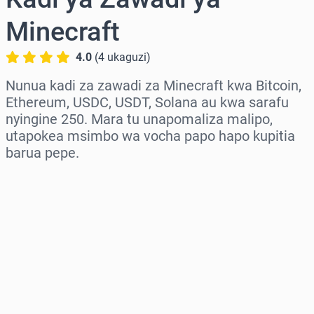
Minecraft
4.0
(
4
ukaguzi
)
Nunua kadi za zawadi za Minecraft kwa Bitcoin,
Ethereum, USDC, USDT, Solana au kwa sarafu
nyingine 250. Mara tu unapomaliza malipo,
utapokea msimbo wa vocha papo hapo kupitia
barua pepe.
Chagua eneo
Chagua kiasi
Bei Inayokadiriwa